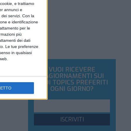
ookie, e trattiamo
per annunci e
dei servizi.
Con la
ione e identificazione
trattamento per le
ormazioni più
attamenti dei dati
nto. Le tue preferenze
senso in qualsiasi
 web.
VUOI RICEVERE
AGGIORNAMENTI SUI
TUOI TOPICS PREFERITI
OGNI GIORNO?
CETTO
ISCRIVITI