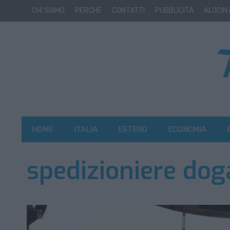
CHI SIAMO
PERCHÈ
CONTATTI
PUBBLICITÀ
ALOCIN
HOME
ITALIA
ESTERO
ECONOMIA
spedizioniere dog