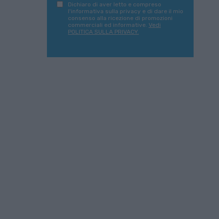
Dichiaro di aver letto e compreso
l'informativa sulla privacy e di dare il mio
consenso alla ricezione di promozioni
commerciali ed informative.
Vedi
POLITICA SULLA PRIVACY.