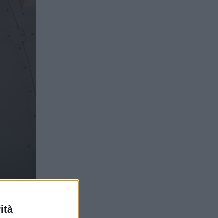
17
ità