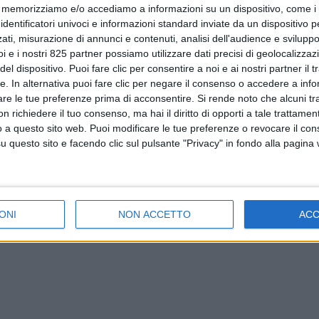
memorizziamo e/o accediamo a informazioni su un dispositivo, come i c
identificatori univoci e informazioni standard inviate da un dispositivo 
ati, misurazione di annunci e contenuti, analisi dell'audience e sviluppo 
i e i nostri 825 partner possiamo utilizzare dati precisi di geolocalizzaz
el dispositivo. Puoi fare clic per consentire a noi e ai nostri partner il 
tte. In alternativa puoi fare clic per negare il consenso o accedere a inf
are le tue preferenze prima di acconsentire.
Si rende noto che alcuni tr
 richiedere il tuo consenso, ma hai il diritto di opporti a tale trattame
o a questo sito web. Puoi modificare le tue preferenze o revocare il con
questo sito e facendo clic sul pulsante "Privacy" in fondo alla pagina
ONI
NON ACCETTO
AC