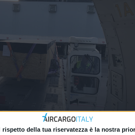
 trainano l’export italiano nel 20
l rispetto della tua riservatezza è la nostra prior