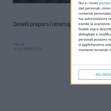
Noi e i nostri
partner
dati personali, come 
contenuti personalizz
tua autorizzazione no
Donelli prepara l’atterraggio a Malpensa
tramite la scansione d
finalità sopra descri
dettagliate e modific
personali possono non
ITALIA
si applicheranno sol
12 DICEMBRE 2017
momento tornando su 
PIÙ OPZI