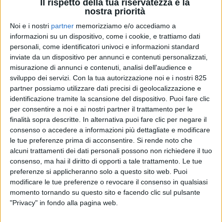
Il rispetto della tua riservatezza è la
nostra priorità
Noi e i nostri
partner
memorizziamo e/o accediamo a
informazioni su un dispositivo, come i cookie, e trattiamo dati
personali, come identificatori univoci e informazioni standard
inviate da un dispositivo per annunci e contenuti personalizzati,
misurazione di annunci e contenuti, analisi dell'audience e
sviluppo dei servizi.
Con la tua autorizzazione noi e i nostri 825
partner possiamo utilizzare dati precisi di geolocalizzazione e
ESTERO
30 OTTOBRE 2019
identificazione tramite la scansione del dispositivo. Puoi fare clic
Più Nord America e Giappone
per consentire a noi e ai nostri partner il trattamento per le
nei piani invernali di Swiss
finalità sopra descritte. In alternativa puoi fare clic per negare il
consenso o accedere a informazioni più dettagliate e modificare
WorldCargo
le tue preferenze prima di acconsentire.
Si rende noto che
alcuni trattamenti dei dati personali possono non richiedere il tuo
consenso, ma hai il diritto di opporti a tale trattamento. Le tue
preferenze si applicheranno solo a questo sito web. Puoi
modificare le tue preferenze o revocare il consenso in qualsiasi
momento tornando su questo sito e facendo clic sul pulsante
"Privacy" in fondo alla pagina web.