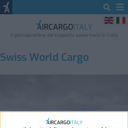
Il giornale online del trasporto aereo merci in Italia
Swiss World Cargo