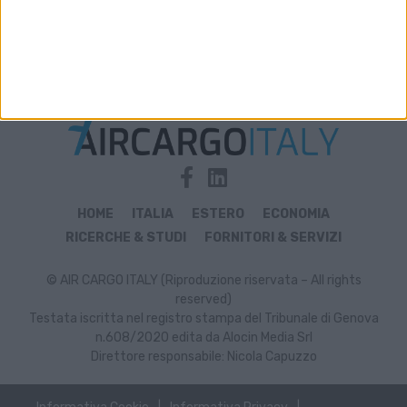
Archivio notizie di Tailandia
HOME
ITALIA
ESTERO
ECONOMIA
RICERCHE & STUDI
FORNITORI & SERVIZI
© AIR CARGO ITALY (Riproduzione riservata – All rights
reserved)
Testata iscritta nel registro stampa del Tribunale di Genova
n.608/2020 edita da Alocin Media Srl
Direttore responsabile: Nicola Capuzzo