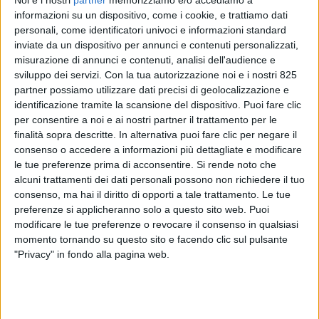
Noi e i nostri
partner
memorizziamo e/o accediamo a
informazioni su un dispositivo, come i cookie, e trattiamo dati
personali, come identificatori univoci e informazioni standard
inviate da un dispositivo per annunci e contenuti personalizzati,
misurazione di annunci e contenuti, analisi dell'audience e
sviluppo dei servizi.
Con la tua autorizzazione noi e i nostri 825
partner possiamo utilizzare dati precisi di geolocalizzazione e
identificazione tramite la scansione del dispositivo. Puoi fare clic
per consentire a noi e ai nostri partner il trattamento per le
finalità sopra descritte. In alternativa puoi fare clic per negare il
consenso o accedere a informazioni più dettagliate e modificare
ITALIA
5 AGOSTO 2020
le tue preferenze prima di acconsentire.
Si rende noto che
Il cibo italiano nei ristoranti di
alcuni trattamenti dei dati personali possono non richiedere il tuo
Bangkok con Jas
consenso, ma hai il diritto di opporti a tale trattamento. Le tue
preferenze si applicheranno solo a questo sito web. Puoi
modificare le tue preferenze o revocare il consenso in qualsiasi
momento tornando su questo sito e facendo clic sul pulsante
"Privacy" in fondo alla pagina web.