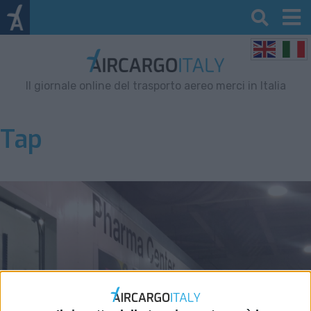
Il giornale online del trasporto aereo merci in Italia
Tap