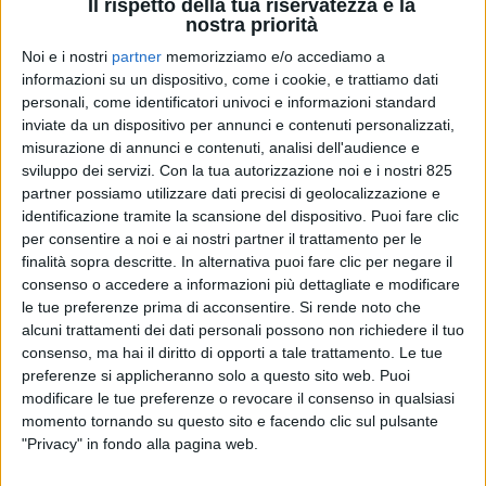
Il rispetto della tua riservatezza è la
nostra priorità
Noi e i nostri
partner
memorizziamo e/o accediamo a
informazioni su un dispositivo, come i cookie, e trattiamo dati
personali, come identificatori univoci e informazioni standard
inviate da un dispositivo per annunci e contenuti personalizzati,
misurazione di annunci e contenuti, analisi dell'audience e
sviluppo dei servizi.
Con la tua autorizzazione noi e i nostri 825
partner possiamo utilizzare dati precisi di geolocalizzazione e
ITALIA
2 APRILE 2021
identificazione tramite la scansione del dispositivo. Puoi fare clic
BCube accoglie a Fiumicino
per consentire a noi e ai nostri partner il trattamento per le
500mila dosi di vaccini
finalità sopra descritte. In alternativa puoi fare clic per negare il
consenso o accedere a informazioni più dettagliate e modificare
Moderna (FOTO)
le tue preferenze prima di acconsentire.
Si rende noto che
alcuni trattamenti dei dati personali possono non richiedere il tuo
consenso, ma hai il diritto di opporti a tale trattamento. Le tue
preferenze si applicheranno solo a questo sito web. Puoi
modificare le tue preferenze o revocare il consenso in qualsiasi
momento tornando su questo sito e facendo clic sul pulsante
"Privacy" in fondo alla pagina web.