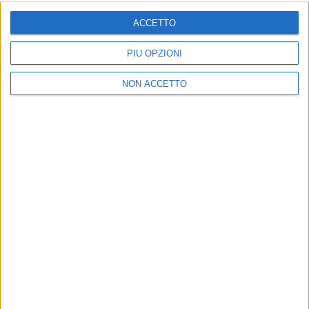
ISCRIVITI
ACCETTO
Dichiaro di aver letto e compreso l'informativa sulla privacy e
di dare il mio consenso alla ricezione di promozioni commerciali
PIÙ OPZIONI
ed informative.
Vedi POLITICA SULLA PRIVACY.
NON ACCETTO