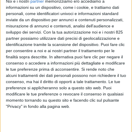
Noi e i nostri
partner
memorizziamo e/o accediamo a
informazioni su un dispositivo, come i cookie, e trattiamo dati
personali, come identificatori univoci e informazioni standard
inviate da un dispositivo per annunci e contenuti personalizzati,
misurazione di annunci e contenuti, analisi dell'audience e
sviluppo dei servizi.
Con la tua autorizzazione noi e i nostri 825
partner possiamo utilizzare dati precisi di geolocalizzazione e
identificazione tramite la scansione del dispositivo. Puoi fare clic
per consentire a noi e ai nostri partner il trattamento per le
ITALIA
7 MARZO 2018
finalità sopra descritte. In alternativa puoi fare clic per negare il
Genova celebra l’atterraggio
consenso o accedere a informazioni più dettagliate e modificare
le tue preferenze prima di acconsentire.
Si rende noto che
di un Antonov per una
alcuni trattamenti dei dati personali possono non richiedere il tuo
spedizione di Ansaldo Energia
consenso, ma hai il diritto di opporti a tale trattamento. Le tue
preferenze si applicheranno solo a questo sito web. Puoi
modificare le tue preferenze o revocare il consenso in qualsiasi
momento tornando su questo sito e facendo clic sul pulsante
"Privacy" in fondo alla pagina web.