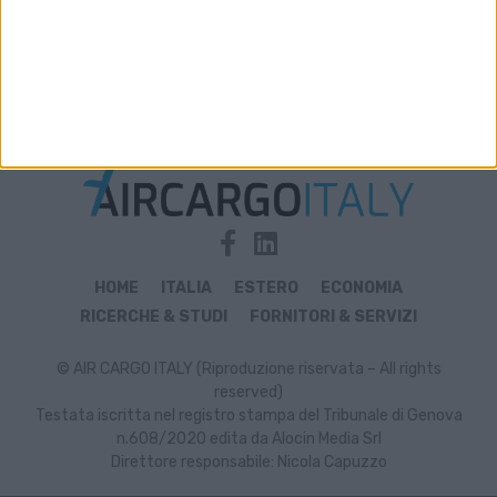
Archivio notizie di TAR Piemonte
HOME
ITALIA
ESTERO
ECONOMIA
RICERCHE & STUDI
FORNITORI & SERVIZI
© AIR CARGO ITALY (Riproduzione riservata – All rights
reserved)
Testata iscritta nel registro stampa del Tribunale di Genova
n.608/2020 edita da Alocin Media Srl
Direttore responsabile: Nicola Capuzzo