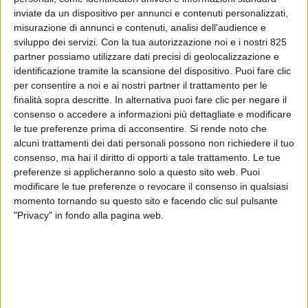
inviate da un dispositivo per annunci e contenuti personalizzati,
misurazione di annunci e contenuti, analisi dell'audience e
sviluppo dei servizi.
Con la tua autorizzazione noi e i nostri 825
partner possiamo utilizzare dati precisi di geolocalizzazione e
identificazione tramite la scansione del dispositivo. Puoi fare clic
per consentire a noi e ai nostri partner il trattamento per le
finalità sopra descritte. In alternativa puoi fare clic per negare il
consenso o accedere a informazioni più dettagliate e modificare
ITALIA
4 NOVEMBRE 2025
le tue preferenze prima di acconsentire.
Si rende noto che
Sui tempi di carico e scarico
alcuni trattamenti dei dati personali possono non richiedere il tuo
consenso, ma hai il diritto di opporti a tale trattamento. Le tue
merci è arrivata l’attesa
preferenze si applicheranno solo a questo sito web. Puoi
modificare le tue preferenze o revocare il consenso in qualsiasi
circolare esplicativa del Mit
momento tornando su questo sito e facendo clic sul pulsante
"Privacy" in fondo alla pagina web.
VUOI RICEVERE AGGIORNAMENTI SUI