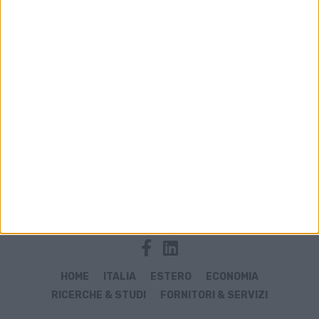
Archivio notizie di tempi d'attesa
HOME
ITALIA
ESTERO
ECONOMIA
RICERCHE & STUDI
FORNITORI & SERVIZI