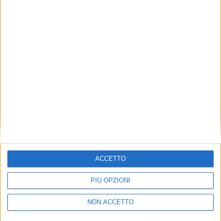
TUOI TOPICS PREFERITI OGNI
GIORNO?
ISCRIVITI
Dichiaro di aver letto e compreso l'informativa sulla privacy e
di dare il mio consenso alla ricezione di promozioni commerciali
ed informative.
Vedi POLITICA SULLA PRIVACY.
ACCETTO
PIÙ OPZIONI
NON ACCETTO