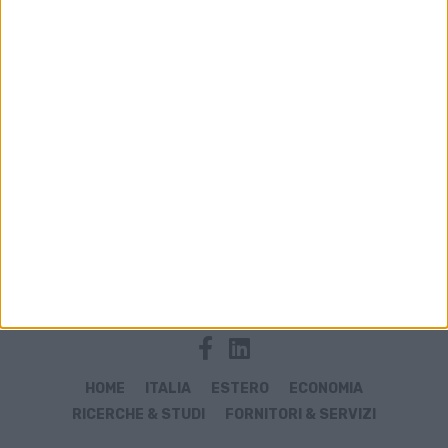
Archivio notizie di Tokio
HOME
ITALIA
ESTERO
ECONOMIA
RICERCHE & STUDI
FORNITORI & SERVIZI