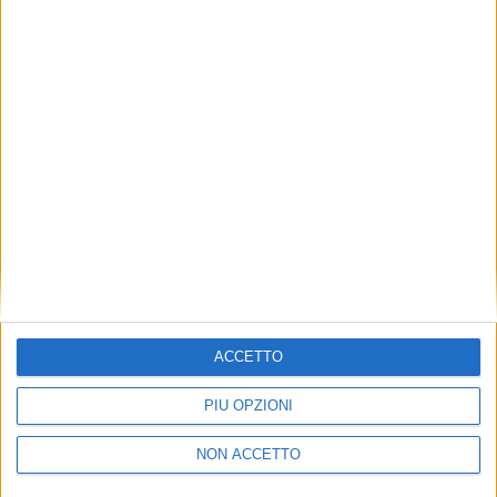
TUOI TOPICS PREFERITI OGNI
GIORNO?
ISCRIVITI
Dichiaro di aver letto e compreso l'informativa sulla privacy e
di dare il mio consenso alla ricezione di promozioni commerciali
ed informative.
Vedi POLITICA SULLA PRIVACY.
ACCETTO
PIÙ OPZIONI
NON ACCETTO