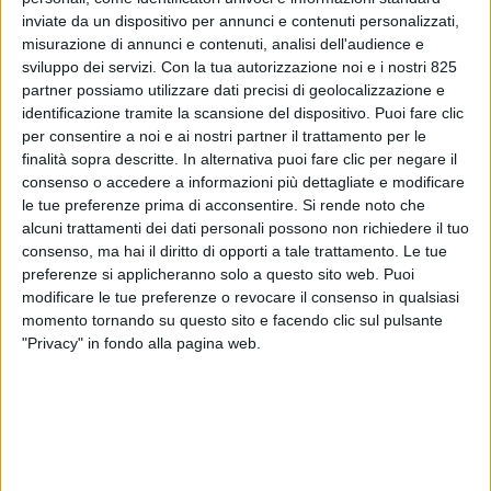
inviate da un dispositivo per annunci e contenuti personalizzati,
misurazione di annunci e contenuti, analisi dell'audience e
sviluppo dei servizi.
Con la tua autorizzazione noi e i nostri 825
partner possiamo utilizzare dati precisi di geolocalizzazione e
identificazione tramite la scansione del dispositivo. Puoi fare clic
per consentire a noi e ai nostri partner il trattamento per le
finalità sopra descritte. In alternativa puoi fare clic per negare il
consenso o accedere a informazioni più dettagliate e modificare
le tue preferenze prima di acconsentire.
Si rende noto che
alcuni trattamenti dei dati personali possono non richiedere il tuo
ESTERO
7 AGOSTO 2019
consenso, ma hai il diritto di opporti a tale trattamento. Le tue
Rientra in pista il cargo di
preferenze si applicheranno solo a questo sito web. Puoi
modificare le tue preferenze o revocare il consenso in qualsiasi
Japan Airlines
momento tornando su questo sito e facendo clic sul pulsante
"Privacy" in fondo alla pagina web.
VUOI RICEVERE AGGIORNAMENTI SUI