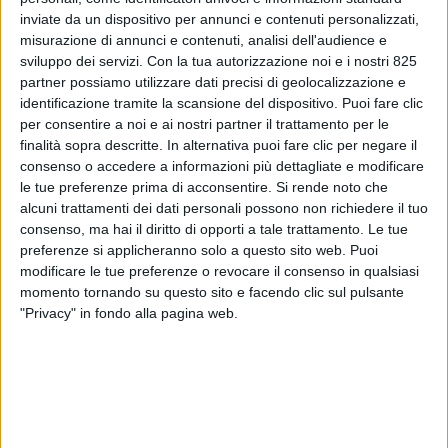
inviate da un dispositivo per annunci e contenuti personalizzati,
misurazione di annunci e contenuti, analisi dell'audience e
sviluppo dei servizi.
Con la tua autorizzazione noi e i nostri 825
partner possiamo utilizzare dati precisi di geolocalizzazione e
identificazione tramite la scansione del dispositivo. Puoi fare clic
per consentire a noi e ai nostri partner il trattamento per le
finalità sopra descritte. In alternativa puoi fare clic per negare il
consenso o accedere a informazioni più dettagliate e modificare
ECONOMIA
4 GIUGNO 2020
le tue preferenze prima di acconsentire.
Si rende noto che
Incidenza del trasporto aereo
alcuni trattamenti dei dati personali possono non richiedere il tuo
consenso, ma hai il diritto di opporti a tale trattamento. Le tue
sul valore delle merci
preferenze si applicheranno solo a questo sito web. Puoi
modificare le tue preferenze o revocare il consenso in qualsiasi
altalenante in Italia
momento tornando su questo sito e facendo clic sul pulsante
"Privacy" in fondo alla pagina web.
VUOI RICEVERE AGGIORNAMENTI SUI