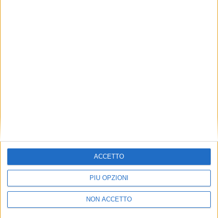
TUOI TOPICS PREFERITI OGNI
GIORNO?
ISCRIVITI
Dichiaro di aver letto e compreso l'informativa sulla privacy e
di dare il mio consenso alla ricezione di promozioni commerciali
ed informative.
Vedi POLITICA SULLA PRIVACY.
ACCETTO
PIÙ OPZIONI
NON ACCETTO