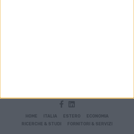
Archivio notizie di trasporti internazionali
HOME
ITALIA
ESTERO
ECONOMIA
RICERCHE & STUDI
FORNITORI & SERVIZI