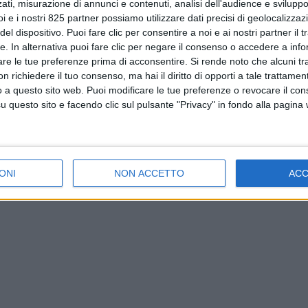
ati, misurazione di annunci e contenuti, analisi dell'audience e sviluppo 
i e i nostri 825 partner possiamo utilizzare dati precisi di geolocalizzaz
el dispositivo. Puoi fare clic per consentire a noi e ai nostri partner il 
tte. In alternativa puoi fare clic per negare il consenso o accedere a inf
are le tue preferenze prima di acconsentire.
Si rende noto che alcuni tr
 richiedere il tuo consenso, ma hai il diritto di opporti a tale trattame
o a questo sito web. Puoi modificare le tue preferenze o revocare il con
questo sito e facendo clic sul pulsante "Privacy" in fondo alla pagina
ONI
NON ACCETTO
AC