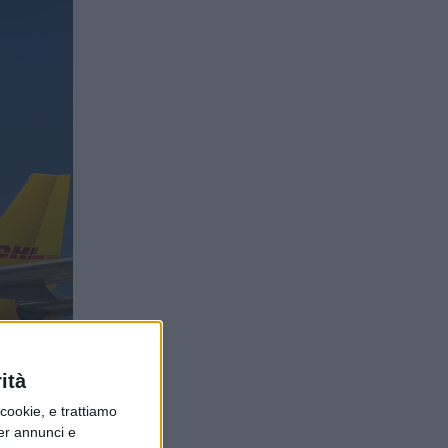
ità
ookie, e trattiamo
per annunci e