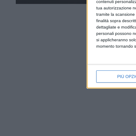
contenuti personalizz
tua autorizzazione no
tramite la scansione d
finalità sopra descri
dettagliate e modific
personali possono non
si applicheranno sol
momento tornando su 
PIÙ OPZI