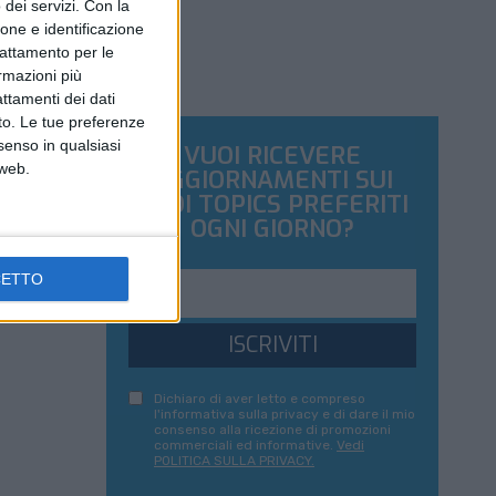
dei servizi.
Con la
ione e identificazione
trattamento per le
ormazioni più
attamenti dei dati
nto. Le tue preferenze
senso in qualsiasi
VUOI RICEVERE
 web.
AGGIORNAMENTI SUI
TUOI TOPICS PREFERITI
OGNI GIORNO?
CETTO
ISCRIVITI
Dichiaro di aver letto e compreso
l'informativa sulla privacy e di dare il mio
consenso alla ricezione di promozioni
commerciali ed informative.
Vedi
POLITICA SULLA PRIVACY.