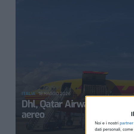
ITALIA
18 MAGGIO 2026
Dhl, Qatar Airways e Cargolu
aereo
I
Noi e i nostri
partner
dati personali, come 