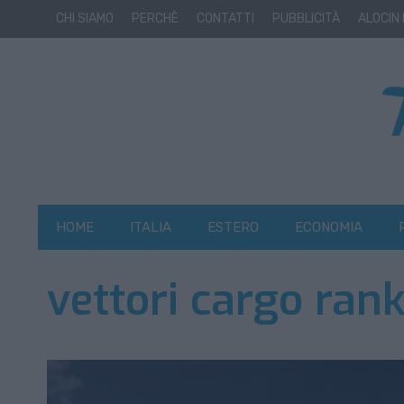
CHI SIAMO
PERCHÈ
CONTATTI
PUBBLICITÀ
ALOCIN
HOME
ITALIA
ESTERO
ECONOMIA
vettori cargo ran