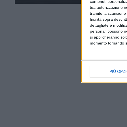
contenuti personalizz
tua autorizzazione no
tramite la scansione d
finalità sopra descri
dettagliate e modific
personali possono non
si applicheranno sol
momento tornando su 
PIÙ OPZI