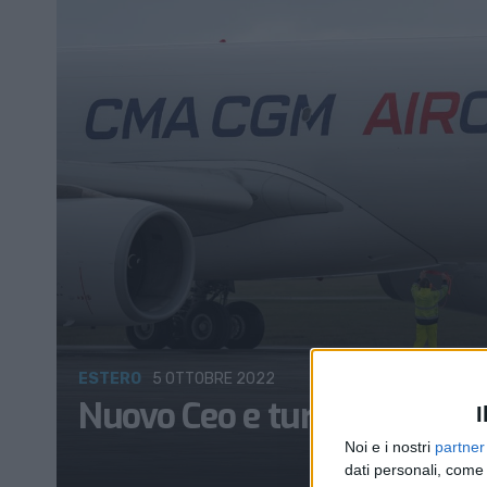
ESTERO
5 OTTOBRE 2022
Nuovo Ceo e turbolenze var
I
Noi e i nostri
partner
dati personali, come 