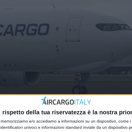
ie per Cma Cgm Air Cargo
l rispetto della tua riservatezza è la nostra prior
memorizziamo e/o accediamo a informazioni su un dispositivo, come i c
identificatori univoci e informazioni standard inviate da un dispositivo 