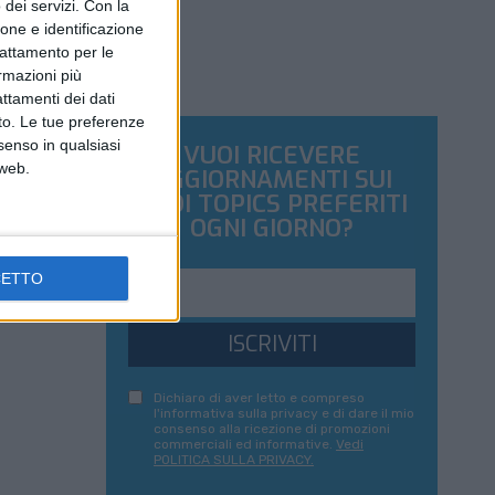
dei servizi.
Con la
ione e identificazione
trattamento per le
ormazioni più
attamenti dei dati
nto. Le tue preferenze
senso in qualsiasi
VUOI RICEVERE
 web.
AGGIORNAMENTI SUI
TUOI TOPICS PREFERITI
OGNI GIORNO?
CETTO
ISCRIVITI
Dichiaro di aver letto e compreso
l'informativa sulla privacy e di dare il mio
consenso alla ricezione di promozioni
commerciali ed informative.
Vedi
POLITICA SULLA PRIVACY.