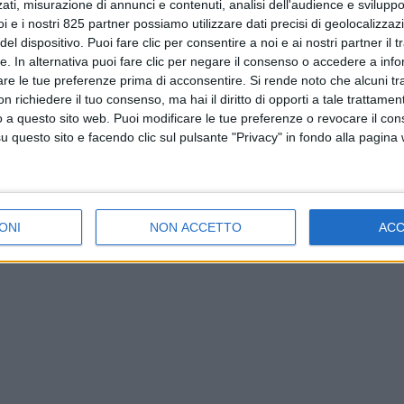
ati, misurazione di annunci e contenuti, analisi dell'audience e sviluppo 
i e i nostri 825 partner possiamo utilizzare dati precisi di geolocalizzaz
el dispositivo. Puoi fare clic per consentire a noi e ai nostri partner il 
tte. In alternativa puoi fare clic per negare il consenso o accedere a inf
are le tue preferenze prima di acconsentire.
Si rende noto che alcuni tr
 richiedere il tuo consenso, ma hai il diritto di opporti a tale trattame
o a questo sito web. Puoi modificare le tue preferenze o revocare il con
questo sito e facendo clic sul pulsante "Privacy" in fondo alla pagina
ONI
NON ACCETTO
AC