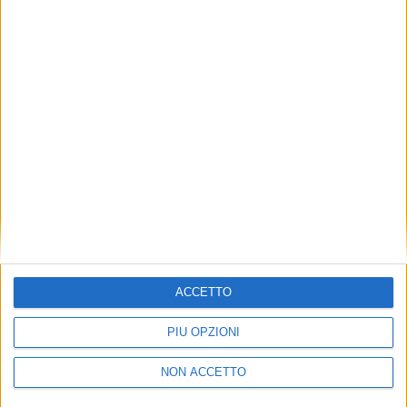
TUOI TOPICS PREFERITI OGNI
GIORNO?
ISCRIVITI
Dichiaro di aver letto e compreso l'informativa sulla privacy e
di dare il mio consenso alla ricezione di promozioni commerciali
ed informative.
Vedi POLITICA SULLA PRIVACY.
ACCETTO
PIÙ OPZIONI
NON ACCETTO