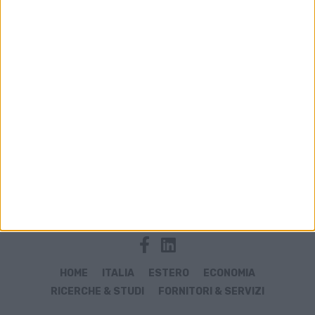
Archivio notizie di Volotea
HOME
ITALIA
ESTERO
ECONOMIA
RICERCHE & STUDI
FORNITORI & SERVIZI