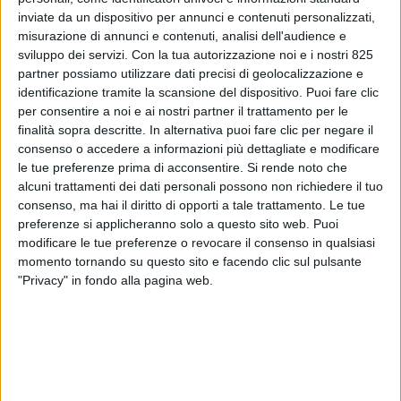
inviate da un dispositivo per annunci e contenuti personalizzati,
misurazione di annunci e contenuti, analisi dell'audience e
sviluppo dei servizi.
Con la tua autorizzazione noi e i nostri 825
partner possiamo utilizzare dati precisi di geolocalizzazione e
identificazione tramite la scansione del dispositivo. Puoi fare clic
per consentire a noi e ai nostri partner il trattamento per le
finalità sopra descritte. In alternativa puoi fare clic per negare il
consenso o accedere a informazioni più dettagliate e modificare
le tue preferenze prima di acconsentire.
Si rende noto che
alcuni trattamenti dei dati personali possono non richiedere il tuo
ESTERO
24 OTTOBRE 2017
consenso, ma hai il diritto di opporti a tale trattamento. Le tue
Spopola su internet la pilota
preferenze si applicheranno solo a questo sito web. Puoi
modificare le tue preferenze o revocare il consenso in qualsiasi
Lindy Kats che lavora in Italia
momento tornando su questo sito e facendo clic sul pulsante
"Privacy" in fondo alla pagina web.
VUOI RICEVERE AGGIORNAMENTI SUI