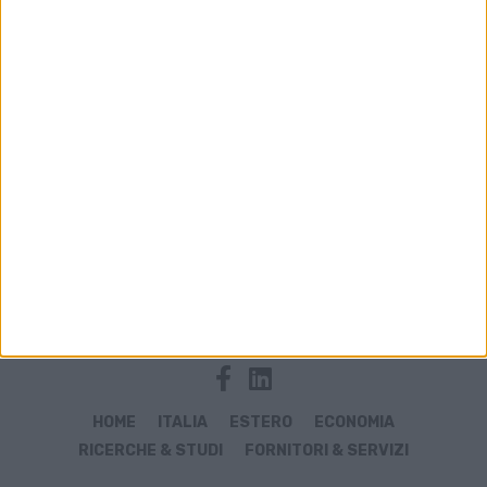
Archivio notizie di Waked Jayyousi
HOME
ITALIA
ESTERO
ECONOMIA
RICERCHE & STUDI
FORNITORI & SERVIZI