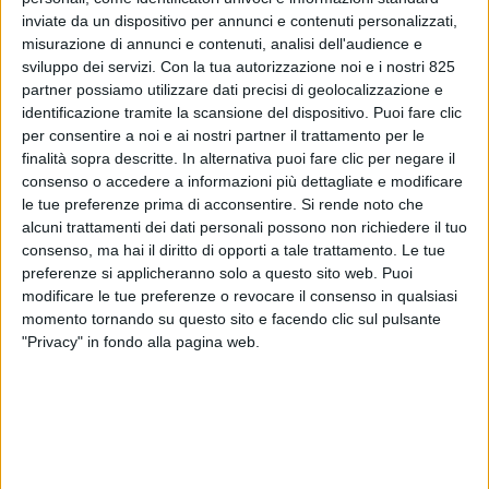
inviate da un dispositivo per annunci e contenuti personalizzati,
misurazione di annunci e contenuti, analisi dell'audience e
sviluppo dei servizi.
Con la tua autorizzazione noi e i nostri 825
partner possiamo utilizzare dati precisi di geolocalizzazione e
identificazione tramite la scansione del dispositivo. Puoi fare clic
per consentire a noi e ai nostri partner il trattamento per le
finalità sopra descritte. In alternativa puoi fare clic per negare il
consenso o accedere a informazioni più dettagliate e modificare
ITALIA
20 MAGGIO 2020
le tue preferenze prima di acconsentire.
Si rende noto che
San Marino Executive Aviation
alcuni trattamenti dei dati personali possono non richiedere il tuo
consenso, ma hai il diritto di opporti a tale trattamento. Le tue
pronta all’acquisto di un altro
preferenze si applicheranno solo a questo sito web. Puoi
modificare le tue preferenze o revocare il consenso in qualsiasi
aereo cargo
momento tornando su questo sito e facendo clic sul pulsante
"Privacy" in fondo alla pagina web.
VUOI RICEVERE AGGIORNAMENTI SUI