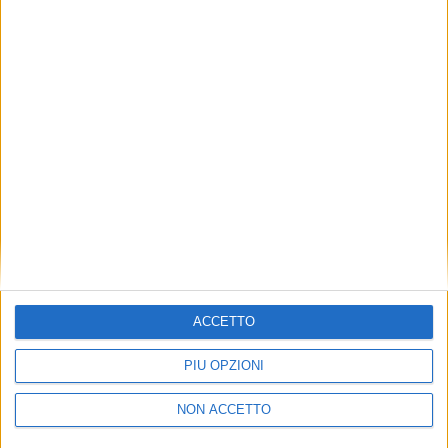
TUOI TOPICS PREFERITI OGNI
GIORNO?
ISCRIVITI
Dichiaro di aver letto e compreso l'informativa sulla privacy e
di dare il mio consenso alla ricezione di promozioni commerciali
ed informative.
Vedi POLITICA SULLA PRIVACY.
ACCETTO
PIÙ OPZIONI
NON ACCETTO