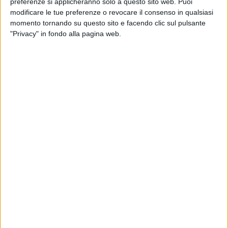
preferenze si applicheranno solo a questo sito web. Puoi
modificare le tue preferenze o revocare il consenso in qualsiasi
momento tornando su questo sito e facendo clic sul pulsante
"Privacy" in fondo alla pagina web.
Saudia Cargo ha annunciato il riavvio del
collegamento aereo cargo diretto tra gli aeroporti di
Milano Malpensa e Riyadh. Operativo a partire dal 15
luglio 2025, il volo avrà una frequenza settimanale,
con partenza ogni martedì. e sarà operato tramite
Boeing 777 Freighter.
“La ripresa del volo diretto Malpensa–Riyadh è una
notizia di grande valore per l’export italiano. Per noi di
Itr Cargo, che rappresentiamo Saudia Cargo in Italia
da sedici anni, è un importante traguardo poter offrire
al mercato questo collegamento strategico”, ha
dichiara Alessandro Contino, Sales Manager Italy di Itr
Cargo, che per la compagnia svolge il ruolo di General
Sales Agent per l’Italia. In partciolare secondo la