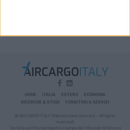
HOME
ITALIA
ESTERO
ECONOMIA
RICERCHE & STUDI
FORNITORI & SERVIZI
© AIR CARGO ITALY (Riproduzione riservata – All rights
reserved)
Testata iscritta nel registro stampa del Tribunale di Genova