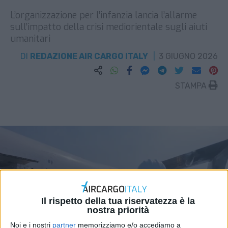
L’organizzazione per l’infanzia lancia l’allarme
sull’impatto della crisi mediorientale sugli aiuti
umanitari
DI
REDAZIONE AIR CARGO ITALY
3 GIUGNO 2026
STAMPA
Il rispetto della tua riservatezza è la
nostra priorità
Noi e i nostri
partner
memorizziamo e/o accediamo a