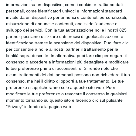
informazioni su un dispositivo, come i cookie, e trattiamo dati
personali, come identificatori univoci e informazioni standard
inviate da un dispositivo per annunci e contenuti personalizzati,
misurazione di annunci e contenuti, analisi dell'audience e
sviluppo dei servizi.
Con la tua autorizzazione noi e i nostri 825
partner possiamo utilizzare dati precisi di geolocalizzazione e
identificazione tramite la scansione del dispositivo. Puoi fare clic
per consentire a noi e ai nostri partner il trattamento per le
finalità sopra descritte. In alternativa puoi fare clic per negare il
consenso o accedere a informazioni più dettagliate e modificare
Tra le organizzazioni che stanno soffrendo per le
le tue preferenze prima di acconsentire.
Si rende noto che
conseguenze che la crisi in Medio Oriente sta avendo
alcuni trattamenti dei dati personali possono non richiedere il tuo
consenso, ma hai il diritto di opporti a tale trattamento. Le tue
sull’intero settore globale dei trasporti c’è anche
preferenze si applicheranno solo a questo sito web. Puoi
Unicef. L’organizzazione Onu dedicata all’infanzia,
modificare le tue preferenze o revocare il consenso in qualsiasi
per voce del suo responsabile della logistica Jean-
momento tornando su questo sito e facendo clic sul pulsante
Cedric Meeus, ha lanciato ieri un allarme per mettere
"Privacy" in fondo alla pagina web.
in guardia rispetto all’impatto delle continue
congestioni e della escalation dei prezzi sulle catene
di approvvigionamento degli aiuti umanitari”.