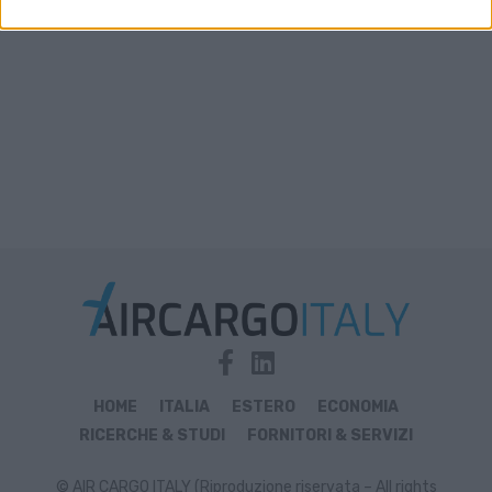
HOME
ITALIA
ESTERO
ECONOMIA
RICERCHE & STUDI
FORNITORI & SERVIZI
© AIR CARGO ITALY (Riproduzione riservata – All rights