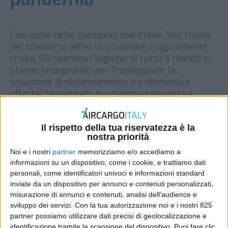
Così come nelle spedizioni marittime, “sul fronte
del trasporto aereo la situazione è ugualmente
critica. Gli operatori logistici di tutto il mondo si
stanno impegnando per fronteggiare la
situazione di sbilanciamento tra domanda e
offerta” ha spiegato in un’ampia intervista a
SUPPLY CHAIN ITALY, l’amministratore delegato
di Dhl Global Forwarding Italy, Mario Zini. “A
mettere […]
Il rispetto della tua riservatezza è la
nostra priorità
DI
REDAZIONE AIR CARGO ITALY
1 NOVEMBRE 2021
Noi e i nostri
partner
memorizziamo e/o accediamo a
informazioni su un dispositivo, come i cookie, e trattiamo dati
personali, come identificatori univoci e informazioni standard
STAMPA
inviate da un dispositivo per annunci e contenuti personalizzati,
misurazione di annunci e contenuti, analisi dell'audience e
sviluppo dei servizi.
Con la tua autorizzazione noi e i nostri 825
partner possiamo utilizzare dati precisi di geolocalizzazione e
identificazione tramite la scansione del dispositivo. Puoi fare clic