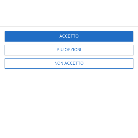
ACCETTO
PIÙ OPZIONI
NON ACCETTO
Mario Zini
ISCRIVITI
ALLA
NEWSLETTER GRATUITA DI AIR