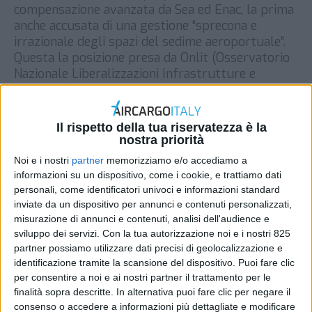
compensazione avanzata da Sea ed Enac, la prima
anche accusata di una gestione “sprecona e
irrazionale degli spazi del sedime aeroportuale”.
Questa la posizione presa da Onlit (Osservatorio
Nazionale Liberalizzazioni Infrastrutture e
Trasporti), sullo sviluppo della Cargo City di
Malpensa così come prospettato nel Masterplan
2025 e sugli ultimi passaggi […]
Il rispetto della tua riservatezza è la
nostra priorità
DI
REDAZIONE AIR CARGO ITALY
23 MAGGIO 2022
Noi e i nostri
partner
memorizziamo e/o accediamo a
informazioni su un dispositivo, come i cookie, e trattiamo dati
STAMPA
personali, come identificatori univoci e informazioni standard
inviate da un dispositivo per annunci e contenuti personalizzati,
misurazione di annunci e contenuti, analisi dell'audience e
sviluppo dei servizi.
Con la tua autorizzazione noi e i nostri 825
partner possiamo utilizzare dati precisi di geolocalizzazione e
identificazione tramite la scansione del dispositivo. Puoi fare clic
per consentire a noi e ai nostri partner il trattamento per le
finalità sopra descritte. In alternativa puoi fare clic per negare il
consenso o accedere a informazioni più dettagliate e modificare