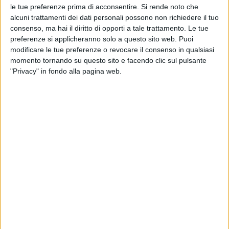
le tue preferenze prima di acconsentire.
Si rende noto che
alcuni trattamenti dei dati personali possono non richiedere il tuo
consenso, ma hai il diritto di opporti a tale trattamento. Le tue
preferenze si applicheranno solo a questo sito web. Puoi
modificare le tue preferenze o revocare il consenso in qualsiasi
momento tornando su questo sito e facendo clic sul pulsante
"Privacy" in fondo alla pagina web.
Secca bocciatura della proposta di compensazione
avanzata da Sea ed Enac, la prima anche accusata di
una gestione “sprecona e irrazionale degli spazi del
sedime aeroportuale”.
Questa la posizione presa da Onlit (Osservatorio