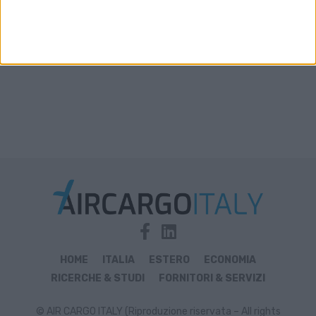
HOME
ITALIA
ESTERO
ECONOMIA
RICERCHE & STUDI
FORNITORI & SERVIZI
© AIR CARGO ITALY (Riproduzione riservata – All rights