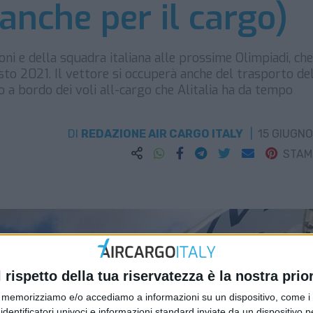
(anche per il cargo)
Coni e della squadra italiana alle prossime Olimpiadi, che
sto 2021. Il vettore si occuperà anche del trasporto de
o a bordo dei voli all-cargo che Alitalia ha da tempo
DI
REDAZIONE AIR CARGO ITALY
15 GIUGNO
STA
l rispetto della tua riservatezza è la nostra prior
memorizziamo e/o accediamo a informazioni su un dispositivo, come i c
identificatori univoci e informazioni standard inviate da un dispositivo 