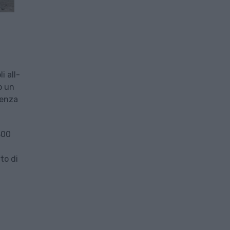
i all-
o un
denza
800
to di