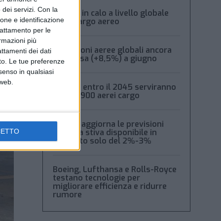
dei servizi.
Con la
Volumi in calo a livello globale
ione e identificazione
per il cargo aereo
trattamento per le
ormazioni più
Spedizioni aeree globali ancora
attamenti dei dati
in ripresa (+8,5%) a giugno
nto. Le tue preferenze
senso in qualsiasi
 web.
Boeing: entro il 2045 serviranno
oltre 2.900 aerei cargo
Xeneta aggiorna le previsioni
2026: la stiva disponibile in
CETTO
aumento solo del 2%-3%
Boeing, Lufthansa e Rolls-Royce
testano tecnologie per
migliorare efficienza e ridurre
rumore