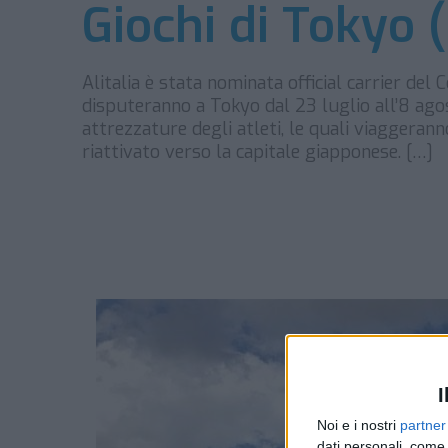
Giochi di Tokyo 
Alitalia è stata nominata official carrier del 
disputeranno a Tokyo dal 23 luglio all’8 ago
attrezzature degli atleti, le quali viaggerann
riattivato verso la capitale giapponese. […]
I
Noi e i nostri
partner
dati personali, come 