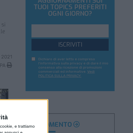
AGGIORNAMENTI SUI
TUOI TOPICS PREFERITI
OGNI GIORNO?
 si
lle
ISCRIVITI
 2021
Dichiaro di aver letto e compreso
l'informativa sulla privacy e di dare il mio
MPA
consenso alla ricezione di promozioni
commerciali ed informative.
Vedi
POLITICA SULLA PRIVACY.
ità
ARGOMENTO
ookie, e trattiamo
per annunci e