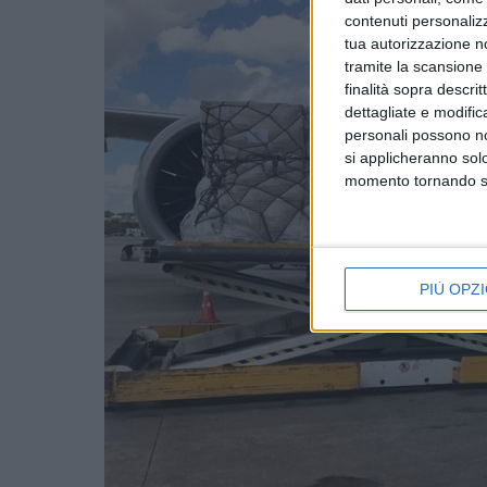
contenuti personalizz
tua autorizzazione no
tramite la scansione d
finalità sopra descri
dettagliate e modific
personali possono non
si applicheranno sol
momento tornando su 
PIÙ OPZI