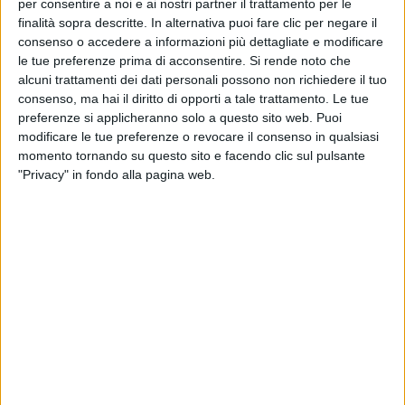
per consentire a noi e ai nostri partner il trattamento per le
finalità sopra descritte. In alternativa puoi fare clic per negare il
consenso o accedere a informazioni più dettagliate e modificare
le tue preferenze prima di acconsentire.
Si rende noto che
alcuni trattamenti dei dati personali possono non richiedere il tuo
consenso, ma hai il diritto di opporti a tale trattamento. Le tue
preferenze si applicheranno solo a questo sito web. Puoi
modificare le tue preferenze o revocare il consenso in qualsiasi
momento tornando su questo sito e facendo clic sul pulsante
"Privacy" in fondo alla pagina web.
Durante l’esame in commissione per la conversione in
legge del ddl 121/2023 (chiamato qualità dell’aria e
limitazioni della circolazione stradale, o in sintesi
Decreto Aria), è stato approvato un emendamento
presentato con lo scopo di ‘salvare’ l’ampliamento
della Cargo City di Malpensa così come era stato
proposto nel Masterplan 2025.
Nel provvedimento –
che si può consultare per esteso