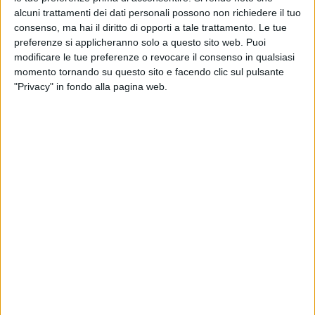
alcuni trattamenti dei dati personali possono non richiedere il tuo
consenso, ma hai il diritto di opporti a tale trattamento. Le tue
preferenze si applicheranno solo a questo sito web. Puoi
modificare le tue preferenze o revocare il consenso in qualsiasi
momento tornando su questo sito e facendo clic sul pulsante
"Privacy" in fondo alla pagina web.
La Banca d’Italia è alla ricerca di un operatore aereo
che effettui il trasporto internazionale di valori tra le
banche centrali nazionali dell’Eurosistema, un servizio
che al momento è appannaggio di Alitalia.
Il bando di gara, che porterà tramite procedura
ristretta alla firma di un accordo quadro con il nuovo
vettore della durata di due anni (a fronte di un
compenso di circa 5,6 milioni di euro), si può