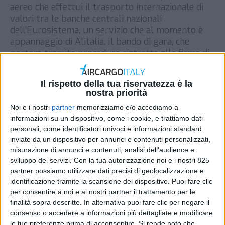
aereo che effettui il trasporto internazionale di
valori tra le banche centrali nazionali
dell’Eurosistema, un servizio che al momento è
appannaggio di Alitalia. Il bando di gara, che
porterà tramite procedura ristretta alla firma di
un accordo quadro con il nuovo vettore della
durata di due […]
Il rispetto della tua riservatezza è la
nostra priorità
DI
REDAZIONE AIR CARGO ITALY
2 DICEMBRE 2019
Noi e i nostri
partner
memorizziamo e/o accediamo a
informazioni su un dispositivo, come i cookie, e trattiamo dati
STAMPA
personali, come identificatori univoci e informazioni standard
inviate da un dispositivo per annunci e contenuti personalizzati,
misurazione di annunci e contenuti, analisi dell'audience e
sviluppo dei servizi.
Con la tua autorizzazione noi e i nostri 825
partner possiamo utilizzare dati precisi di geolocalizzazione e
identificazione tramite la scansione del dispositivo. Puoi fare clic
per consentire a noi e ai nostri partner il trattamento per le
finalità sopra descritte. In alternativa puoi fare clic per negare il
consenso o accedere a informazioni più dettagliate e modificare
le tue preferenze prima di acconsentire.
Si rende noto che