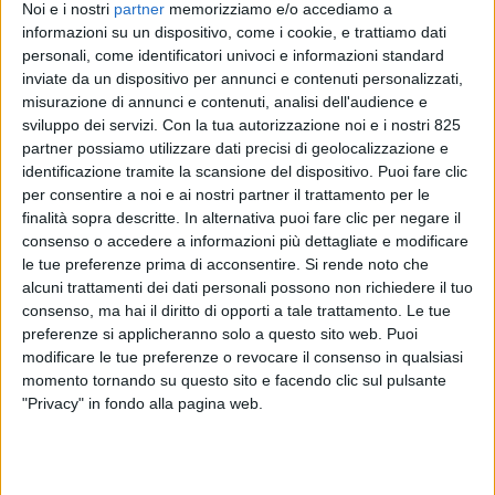
Noi e i nostri
partner
memorizziamo e/o accediamo a
informazioni su un dispositivo, come i cookie, e trattiamo dati
personali, come identificatori univoci e informazioni standard
inviate da un dispositivo per annunci e contenuti personalizzati,
misurazione di annunci e contenuti, analisi dell'audience e
sviluppo dei servizi.
Con la tua autorizzazione noi e i nostri 825
partner possiamo utilizzare dati precisi di geolocalizzazione e
identificazione tramite la scansione del dispositivo. Puoi fare clic
per consentire a noi e ai nostri partner il trattamento per le
finalità sopra descritte. In alternativa puoi fare clic per negare il
consenso o accedere a informazioni più dettagliate e modificare
le tue preferenze prima di acconsentire.
Si rende noto che
alcuni trattamenti dei dati personali possono non richiedere il tuo
consenso, ma hai il diritto di opporti a tale trattamento. Le tue
preferenze si applicheranno solo a questo sito web. Puoi
modificare le tue preferenze o revocare il consenso in qualsiasi
L’Unione Europea sta introducendo una
momento tornando su questo sito e facendo clic sul pulsante
serie di misure temporanee e limitate per garantire la
"Privacy" in fondo alla pagina web.
connettività di base del
trasporto aereo e su strada di merci e passeggeri al
fine di attenuare le conseguenze