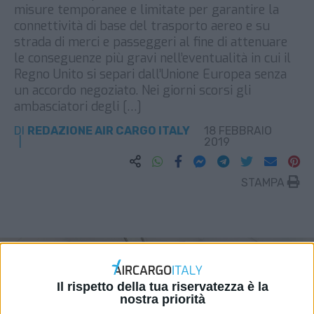
misure temporanee e limitate per garantire la
connettività di base del trasporto aereo e su
strada di merci e passeggeri al fine di attenuare
le conseguenze più gravi nell’eventualità in cui il
Regno Unito si separi dall’Unione Europea senza
un accordo negoziato. Nei giorni scorsi gli
ambasciatori degli […]
DI
REDAZIONE AIR CARGO ITALY
18 FEBBRAIO
2019
STAMPA
Il rispetto della tua riservatezza è la
nostra priorità