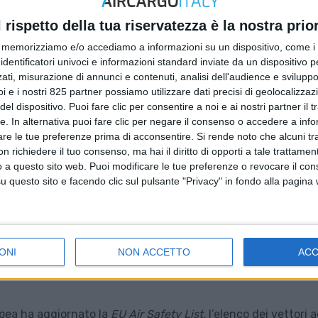
l rispetto della tua riservatezza è la nostra prior
memorizziamo e/o accediamo a informazioni su un dispositivo, come i c
identificatori univoci e informazioni standard inviate da un dispositivo 
ati, misurazione di annunci e contenuti, analisi dell'audience e sviluppo 
i e i nostri 825 partner possiamo utilizzare dati precisi di geolocalizzaz
el dispositivo. Puoi fare clic per consentire a noi e ai nostri partner il 
tte. In alternativa puoi fare clic per negare il consenso o accedere a inf
are le tue preferenze prima di acconsentire.
Si rende noto che alcuni tr
 richiedere il tuo consenso, ma hai il diritto di opporti a tale trattame
o a questo sito web. Puoi modificare le tue preferenze o revocare il con
questo sito e facendo clic sul pulsante "Privacy" in fondo alla pagina
ONI
NON ACCETTO
AC
pea ha aggiornato la
EU Air Safety List
, l’elenco dei vettori a