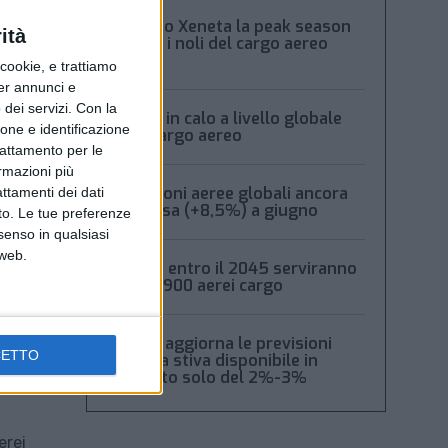
Secondo Xeneta la peak season
ità
frena e i noli del cargo aereo
calano
ookie, e trattiamo
per annunci e
dei servizi.
Con la
Volumi in calo a livello globale
ione e identificazione
per il cargo aereo
trattamento per le
ormazioni più
Spedizioni aeree globali ancora
attamenti dei dati
in ripresa (+8,5%) a giugno
nto. Le tue preferenze
senso in qualsiasi
 web.
Boeing: entro il 2045 serviranno
oltre 2.900 aerei cargo
Xeneta aggiorna le previsioni
CETTO
2026: la stiva disponibile in
aumento solo del 2%-3%
erei