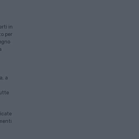
rti in
to per
tegno
a
a, a
utte
ficate
amenti