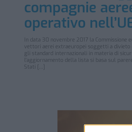
compagnie aeree
operativo nell’U
In data 30 novembre 2017 la Commissione euro
vettori aerei extraeuropei soggetti a diviet
gli standard internazionali in materia di si
l’aggiornamento della lista si basa sul parer
Stati […]