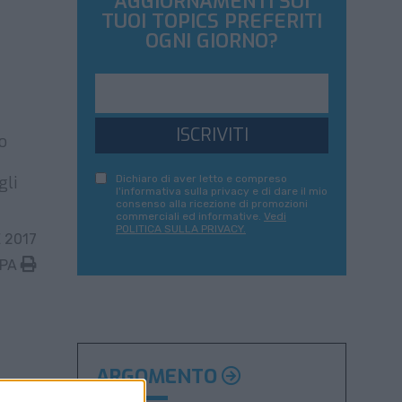
AGGIORNAMENTI SUI
TUOI TOPICS PREFERITI
OGNI GIORNO?
ISCRIVITI
o
gli
Dichiaro di aver letto e compreso
l'informativa sulla privacy e di dare il mio
consenso alla ricezione di promozioni
commerciali ed informative.
Vedi
POLITICA SULLA PRIVACY.
 2017
MPA
ARGOMENTO