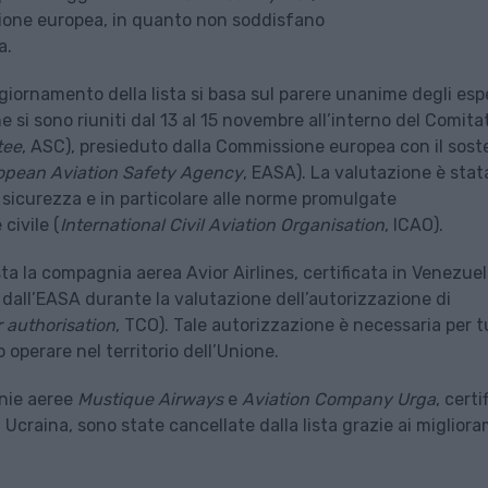
Unione europea, in quanto non soddisfano
a.
iornamento della lista si basa sul parere unanime degli espe
 si sono riuniti dal 13 al 15 novembre all’interno del Comita
tee
, ASC), presieduto dalla Commissione europea con il sos
opean Aviation Safety Agency
, EASA). La valutazione è stat
 sicurezza e in particolare alle norme promulgate
civile (
International Civil Aviation Organisation
, ICAO).
ta la compagnia aerea Avior Airlines, certificata in Venezuel
 dall’EASA durante la valutazione dell’autorizzazione di
 authorisation
, TCO). Tale autorizzazione è necessaria per t
perare nel territorio dell’Unione.
gnie aeree
Mustique Airways
e
Aviation Company Urga
, certi
Ucraina, sono state cancellate dalla lista grazie ai miglior