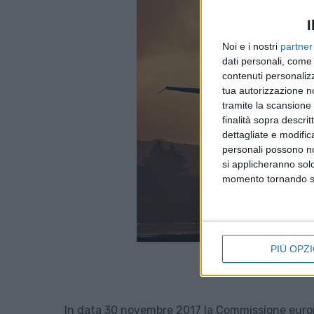
I
Noi e i nostri
partner
dati personali, come 
contenuti personalizz
tua autorizzazione no
tramite la scansione d
finalità sopra descri
dettagliate e modific
personali possono non
si applicheranno sol
momento tornando su 
PIÙ OPZI
In data 30 novembre 2017 la Commissione euro