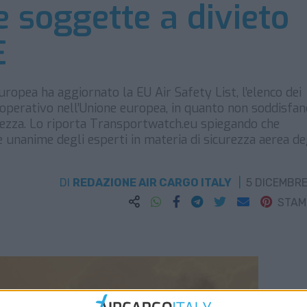
 soggette a divieto
E
pea ha aggiornato la EU Air Safety List, l’elenco dei
o operativo nell’Unione europea, in quanto non soddisfan
curezza. Lo riporta Transportwatch.eu spiegando che
e unanime degli esperti in materia di sicurezza aerea de
DI
REDAZIONE AIR CARGO ITALY
5 DICEMBRE
STA