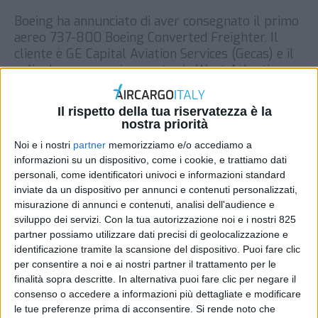
Boeing ha annunciato di aver consegnato il primo
aereo 737-800 Boeing Converted Freighter. Il
cliente è GE Capital Aviation Services (Gecas) e il
velivolo cargo sarà operato da West Atlantic
Group, con base in Svezia. “Siamo felici di essere il
primo operatore del 737-800 BCF” ha
Il rispetto della tua riservatezza è la
dettoFredrik Groth, amministratore delegato
nostra priorità
della compagnia aerea west Atlantic. […]
Noi e i nostri
partner
memorizziamo e/o accediamo a
DI
REDAZIONE AIR CARGO ITALY
24 APRILE 2018
informazioni su un dispositivo, come i cookie, e trattiamo dati
personali, come identificatori univoci e informazioni standard
inviate da un dispositivo per annunci e contenuti personalizzati,
STAMPA
misurazione di annunci e contenuti, analisi dell'audience e
sviluppo dei servizi.
Con la tua autorizzazione noi e i nostri 825
partner possiamo utilizzare dati precisi di geolocalizzazione e
identificazione tramite la scansione del dispositivo. Puoi fare clic
per consentire a noi e ai nostri partner il trattamento per le
finalità sopra descritte. In alternativa puoi fare clic per negare il
consenso o accedere a informazioni più dettagliate e modificare
le tue preferenze prima di acconsentire.
Si rende noto che