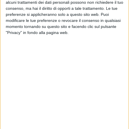
alcuni trattamenti dei dati personali possono non richiedere il tuo
consenso, ma hai il diritto di opporti a tale trattamento. Le tue
preferenze si applicheranno solo a questo sito web. Puoi
modificare le tue preferenze o revocare il consenso in qualsiasi
momento tornando su questo sito e facendo clic sul pulsante
"Privacy" in fondo alla pagina web.
Boeing ha annunciato di aver consegnato il primo
aereo 737-800 Boeing Converted Freighter. Il cliente
è GE Capital Aviation Services (Gecas) e il velivolo