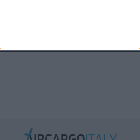
Boeing: entro il 2045 serviranno oltre 2.900 aerei
cargo
Xeneta aggiorna le previsioni 2026: la stiva
disponibile in aumento solo del 2%-3%