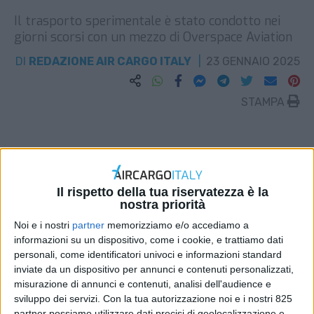
Il trasporto sperimentale è stato condotto nei
giorni scorsi con un mezzo di Overspace Aviation
DI
REDAZIONE AIR CARGO ITALY
23 GENNAIO 2025
STAMPA
Il rispetto della tua riservatezza è la
nostra priorità
Noi e i nostri
partner
memorizziamo e/o accediamo a
informazioni su un dispositivo, come i cookie, e trattiamo dati
personali, come identificatori univoci e informazioni standard
inviate da un dispositivo per annunci e contenuti personalizzati,
misurazione di annunci e contenuti, analisi dell'audience e
sviluppo dei servizi.
Con la tua autorizzazione noi e i nostri 825
partner possiamo utilizzare dati precisi di geolocalizzazione e