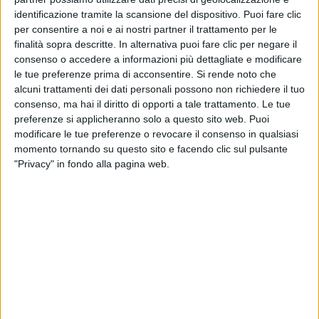
identificazione tramite la scansione del dispositivo. Puoi fare clic
per consentire a noi e ai nostri partner il trattamento per le
finalità sopra descritte. In alternativa puoi fare clic per negare il
consenso o accedere a informazioni più dettagliate e modificare
le tue preferenze prima di acconsentire.
Si rende noto che
alcuni trattamenti dei dati personali possono non richiedere il tuo
consenso, ma hai il diritto di opporti a tale trattamento. Le tue
preferenze si applicheranno solo a questo sito web. Puoi
modificare le tue preferenze o revocare il consenso in qualsiasi
momento tornando su questo sito e facendo clic sul pulsante
La Azienda Socio Sanitaria Territoriale Franciacorta
"Privacy" in fondo alla pagina web.
ha promosso un progetto, dal nome ‘Dalle reti alla
rete’, che nella sua seconda fase ha compreso anche
la sperimentazione di un trasporto via drone di
materiale sanitario dal comune di Iseo a quello di
Monte Isola, situato nell’omonima isola del Lago d’Iseo.
Il volo di test è avvenuto lo scorso 18 gennaio, un
“momento epico” – ha scritto in una nota Regione
Lombardia – che si è svolto alla presenza di