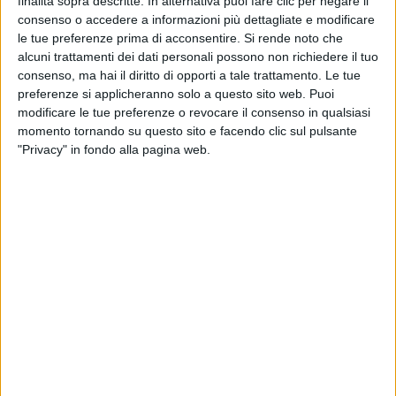
finalità sopra descritte. In alternativa puoi fare clic per negare il
consenso o accedere a informazioni più dettagliate e modificare
le tue preferenze prima di acconsentire.
Si rende noto che
alcuni trattamenti dei dati personali possono non richiedere il tuo
consenso, ma hai il diritto di opporti a tale trattamento. Le tue
preferenze si applicheranno solo a questo sito web. Puoi
modificare le tue preferenze o revocare il consenso in qualsiasi
momento tornando su questo sito e facendo clic sul pulsante
"Privacy" in fondo alla pagina web.
Nella prima metà di agosto l’aeroporto Gugliemo
Marconi è stato teatro di una spedizione tanto
particolare quanto importante. Circa 200 persone
con 90 auto sportive al seguito si sono imbarcate su
quattro aerei (tre cargo e uno passeggeri) alla vlota di
Osaka, in Giappone.
L’aeroporto del capoluogo emiliano è stato il capolinea
europeo di Gumball 3000, la corsa automobilistica
britannica famosa anche per aver ispirato il film “La