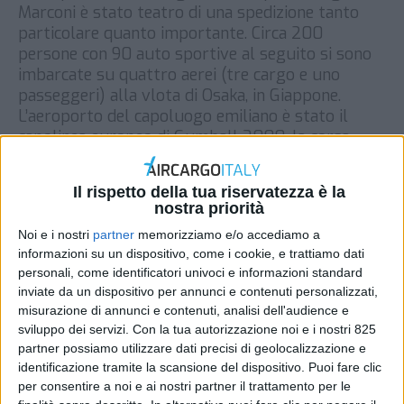
Marconi è stato teatro di una spedizione tanto
particolare quanto importante. Circa 200
persone con 90 auto sportive al seguito si sono
imbarcate su quattro aerei (tre cargo e uno
passeggeri) alla vlota di Osaka, in Giappone.
L’aeroporto del capoluogo emiliano è stato il
capolinea europeo di Gumball 3000, la corsa
automobilistica […]
DI
REDAZIONE AIR CARGO ITALY
26 AGOSTO 2018
Il rispetto della tua riservatezza è la
nostra priorità
Noi e i nostri
partner
memorizziamo e/o accediamo a
STAMPA
informazioni su un dispositivo, come i cookie, e trattiamo dati
personali, come identificatori univoci e informazioni standard
inviate da un dispositivo per annunci e contenuti personalizzati,
misurazione di annunci e contenuti, analisi dell'audience e
sviluppo dei servizi.
Con la tua autorizzazione noi e i nostri 825
partner possiamo utilizzare dati precisi di geolocalizzazione e
identificazione tramite la scansione del dispositivo. Puoi fare clic
per consentire a noi e ai nostri partner il trattamento per le