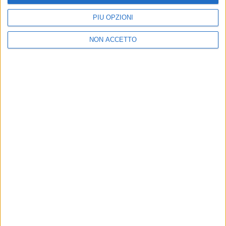
PIÙ OPZIONI
NON ACCETTO
VUOI RICEVERE AGGIORNAMENTI SUI
TUOI TOPICS PREFERITI OGNI GIORNO?