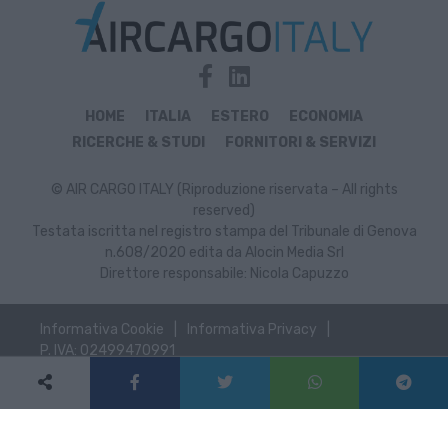
HOME
ITALIA
ESTERO
ECONOMIA
RICERCHE & STUDI
FORNITORI & SERVIZI
© AIR CARGO ITALY (Riproduzione riservata – All rights
reserved)
Testata iscritta nel registro stampa del Tribunale di Genova
n.608/2020 edita da Alocin Media Srl
Direttore responsabile: Nicola Capuzzo
Informativa Cookie
Informativa Privacy
P. IVA: 02499470991