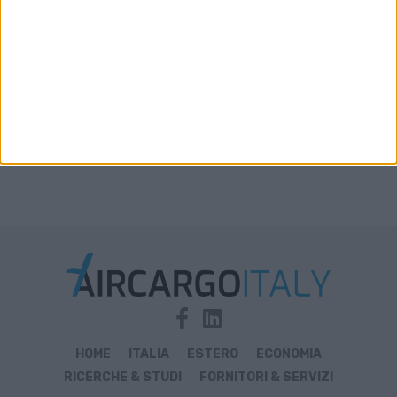
disponibile in aumento solo del 2%-3%
HOME
ITALIA
ESTERO
ECONOMIA
RICERCHE & STUDI
FORNITORI & SERVIZI