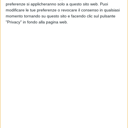
preferenze si applicheranno solo a questo sito web. Puoi
modificare le tue preferenze o revocare il consenso in qualsiasi
momento tornando su questo sito e facendo clic sul pulsante
"Privacy" in fondo alla pagina web.
Il corriere Dhl Express Italy, parte del gruppo Deutsche
Post Dhl, ha nominato Nazzarena Franco come nuovo
amministratore delegato succedendo così ad Alberto
Nobis passato a ricoprire la posizione di vertice
europeo.
Laureata in Economia, master in Finanza, Nazzarena