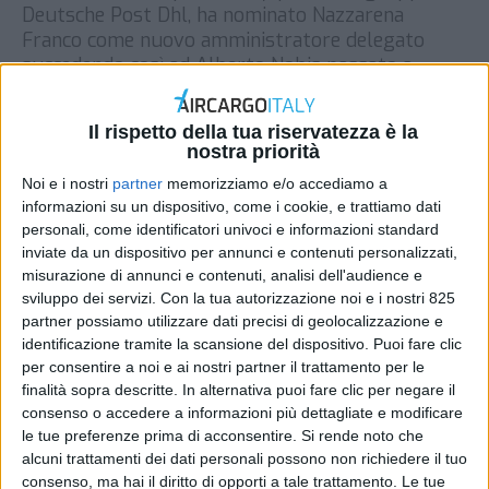
Deutsche Post Dhl, ha nominato Nazzarena
Franco come nuovo amministratore delegato
succedendo così ad Alberto Nobis passato a
ricoprire la posizione di vertice europeo. Laureata
in Economia, master in Finanza, Nazzarena Franco
Il rispetto della tua riservatezza è la
ha ricoperto negli ultimi 5 anni l’incarico di Head
nostra priorità
of strategy, planning and investor lelations […]
Noi e i nostri
partner
memorizziamo e/o accediamo a
DI
REDAZIONE AIR CARGO ITALY
26 MARZO 2019
informazioni su un dispositivo, come i cookie, e trattiamo dati
personali, come identificatori univoci e informazioni standard
inviate da un dispositivo per annunci e contenuti personalizzati,
STAMPA
misurazione di annunci e contenuti, analisi dell'audience e
sviluppo dei servizi.
Con la tua autorizzazione noi e i nostri 825
partner possiamo utilizzare dati precisi di geolocalizzazione e
identificazione tramite la scansione del dispositivo. Puoi fare clic
per consentire a noi e ai nostri partner il trattamento per le
finalità sopra descritte. In alternativa puoi fare clic per negare il
consenso o accedere a informazioni più dettagliate e modificare
le tue preferenze prima di acconsentire.
Si rende noto che
alcuni trattamenti dei dati personali possono non richiedere il tuo
consenso, ma hai il diritto di opporti a tale trattamento. Le tue