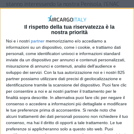
stanno interessando la nostra Penisola, l’ENAC
rende noto che attraverso le proprie Direzioni
Aeroportuali continua a monitorare l’evolversi
della situazione rispetto al traffico aereo, in
Il rispetto della tua riservatezza è la
coordinamento con la Protezione Civile e con le
nostra priorità
società di gestione aeroportuale. Già da alcuni
Noi e i nostri
partner
memorizziamo e/o accediamo a
giorni l’Ente ha attivato, per quanto di
informazioni su un dispositivo, come i cookie, e trattiamo dati
competenza […]
personali, come identificatori univoci e informazioni standard
inviate da un dispositivo per annunci e contenuti personalizzati,
DI
REDAZIONE AIR CARGO ITALY
26 FEBBRAIO
misurazione di annunci e contenuti, analisi dell'audience e
2018
sviluppo dei servizi.
Con la tua autorizzazione noi e i nostri 825
partner possiamo utilizzare dati precisi di geolocalizzazione e
STAMPA
identificazione tramite la scansione del dispositivo. Puoi fare clic
per consentire a noi e ai nostri partner il trattamento per le
finalità sopra descritte. In alternativa puoi fare clic per negare il
consenso o accedere a informazioni più dettagliate e modificare
le tue preferenze prima di acconsentire.
Si rende noto che
alcuni trattamenti dei dati personali possono non richiedere il tuo
consenso, ma hai il diritto di opporti a tale trattamento. Le tue
preferenze si applicheranno solo a questo sito web. Puoi
In relazione alle avverse condizioni meteo che stanno