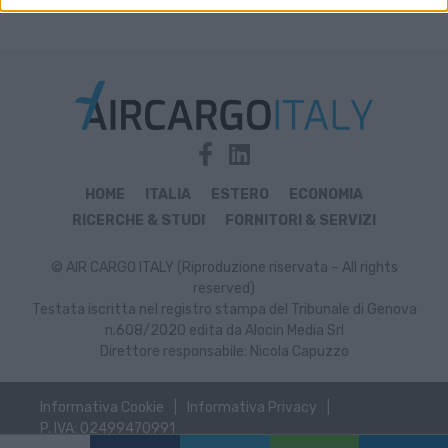
HOME
ITALIA
ESTERO
ECONOMIA
RICERCHE & STUDI
FORNITORI & SERVIZI
© AIR CARGO ITALY (Riproduzione riservata – All rights
reserved)
Testata iscritta nel registro stampa del Tribunale di Genova
n.608/2020 edita da Alocin Media Srl
Direttore responsabile: Nicola Capuzzo
Informativa Cookie
Informativa Privacy
P. IVA: 02499470991