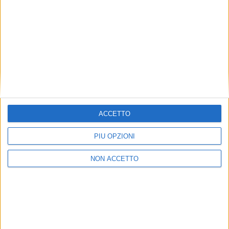
sui mezzi.
Complessivamente, le spedizioni hanno permesso di
trasportare un carico dal peso totale di 169
tonnellate, composto da cinque unità, delle quali tre
rappresentate dalle macchine, dalle dimensioni di 900
x 300 x 370 centimetri e avvolte in telo di plastica, più
alcune casse in legno più piccole.
ISCRIVITI
ALLA
NEWSLETTER GRATUITA DI AIR
CARGO ITALY
ACCETTO
PIÙ OPZIONI
NON ACCETTO
VUOI RICEVERE AGGIORNAMENTI SUI
TUOI TOPICS PREFERITI OGNI GIORNO?