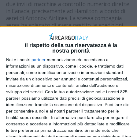
due invii di macchine a controllo numerico dirette
in Canada, precisamente ad Hamilton, a bordo di
aerei di Antonov Airlines. La stessa compagnia
aerea ha spiegato di avere gestito le spedizioni,
curate insieme alla società di trasporti
statunitense Rxo, tramite velivoli An-124-100. “La
Il rispetto della tua riservatezza è la
particolarità delle macchine a controllo […]
nostra priorità
DI
REDAZIONE AIR CARGO ITALY
11 GENNAIO 2023
Noi e i nostri
partner
memorizziamo e/o accediamo a
informazioni su un dispositivo, come i cookie, e trattiamo dati
personali, come identificatori univoci e informazioni standard
STAMPA
inviate da un dispositivo per annunci e contenuti personalizzati,
misurazione di annunci e contenuti, analisi dell'audience e
sviluppo dei servizi.
Con la tua autorizzazione noi e i nostri 825
partner possiamo utilizzare dati precisi di geolocalizzazione e
identificazione tramite la scansione del dispositivo. Puoi fare clic
per consentire a noi e ai nostri partner il trattamento per le
finalità sopra descritte. In alternativa puoi fare clic per negare il
consenso o accedere a informazioni più dettagliate e modificare
le tue preferenze prima di acconsentire.
Si rende noto che
alcuni trattamenti dei dati personali possono non richiedere il tuo