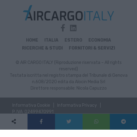
HOME
ITALIA
ESTERO
ECONOMIA
RICERCHE & STUDI
FORNITORI & SERVIZI
© AIR CARGO ITALY (Riproduzione riservata – All rights
reserved)
Testata iscritta nel registro stampa del Tribunale di Genova
n.608/2020 edita da Alocin Media Srl
Direttore responsabile: Nicola Capuzzo
Informativa Cookie
Informativa Privacy
P. IVA: 02499470991