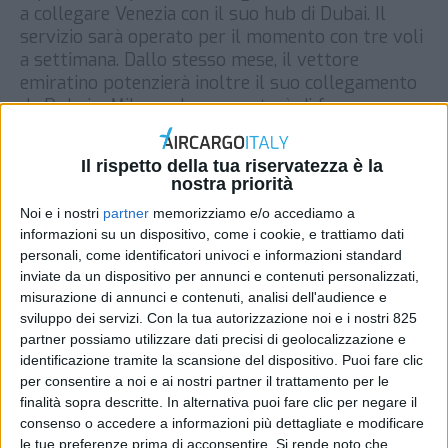
a collegare Venezia con il suo hub di Dubai. Il
servizio sarà operato per il momento con tre voli
a settimana. Dallo stesso mese, il vettore
emiratino potenzierà inoltre il suo collegamento
da Dubai a Milano, che aumenterà di frequenza
passando da 8 a 10 voli a […]
DI
REDAZIONE AIR CARGO ITALY
3 GIUGNO 2021
Il rispetto della tua riservatezza è la
nostra priorità
Noi e i nostri
partner
memorizziamo e/o accediamo a
STAMPA
informazioni su un dispositivo, come i cookie, e trattiamo dati
personali, come identificatori univoci e informazioni standard
inviate da un dispositivo per annunci e contenuti personalizzati,
misurazione di annunci e contenuti, analisi dell'audience e
sviluppo dei servizi.
Con la tua autorizzazione noi e i nostri 825
partner possiamo utilizzare dati precisi di geolocalizzazione e
identificazione tramite la scansione del dispositivo. Puoi fare clic
per consentire a noi e ai nostri partner il trattamento per le
finalità sopra descritte. In alternativa puoi fare clic per negare il
consenso o accedere a informazioni più dettagliate e modificare
le tue preferenze prima di acconsentire.
Si rende noto che