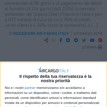
commerciali di 98 giorni e di pagamento dei debiti
ai fornitori di 124 giorni (dati 2016), il mercato
potenziale del Supply Chain Finance in Italia è pari
a 637 miliardi di euro (di cui il 74% di crediti
verso clienti e il 26% verso le consociate), il […]
DI
REDAZIONE AIR CARGO ITALY
29 MARZO 2018
STAMPA
Il rispetto della tua riservatezza è la
nostra priorità
Noi e i nostri
partner
memorizziamo e/o accediamo a
informazioni su un dispositivo, come i cookie, e trattiamo dati
personali, come identificatori univoci e informazioni standard
inviate da un dispositivo per annunci e contenuti personalizzati,