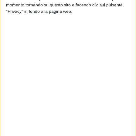
soprattutto la quota di mercato in alcuni settori di
momento tornando su questo sito e facendo clic sul pulsante
business come il pharma e i prodotti deperibili.
"Privacy" in fondo alla pagina web.
Bolloré Logistics è fra gli operatori leader a livello
mondiale nel trasporto, nelle spedizioni e nella
logistica internazionale. Il gruppo francese ha
arricchito negli anni le proprie competenze per
diventare un partner di primo livello della supply chain
e una delle prime 10 aziende di trasporto e logistica al
mondo con la più grande rete logistica integrata in
Africa.
Riccardo Frateschi, managing director di Bolloré
Logistics Italy, spiega in questa intervista a AIR
CARGO ITALY quali saranno i prossimi step di crescita
dell’azienda in Italia.