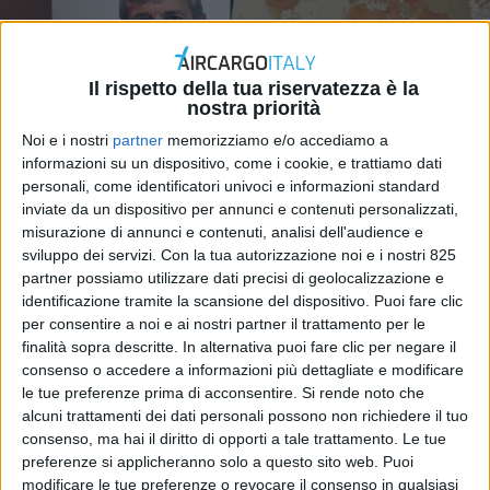
Il rispetto della tua riservatezza è la
nostra priorità
Noi e i nostri
partner
memorizziamo e/o accediamo a
informazioni su un dispositivo, come i cookie, e trattiamo dati
personali, come identificatori univoci e informazioni standard
inviate da un dispositivo per annunci e contenuti personalizzati,
misurazione di annunci e contenuti, analisi dell'audience e
sviluppo dei servizi.
Con la tua autorizzazione noi e i nostri 825
partner possiamo utilizzare dati precisi di geolocalizzazione e
identificazione tramite la scansione del dispositivo. Puoi fare clic
per consentire a noi e ai nostri partner il trattamento per le
finalità sopra descritte. In alternativa puoi fare clic per negare il
Pantigliate (Milano) –
Bolloré Logistics Italy si
consenso o accedere a informazioni più dettagliate e modificare
prepara ad avviare un nuovo percorso di sviluppo che
le tue preferenze prima di acconsentire.
Si rende noto che
la porterà ad aprire nel nostro paese nuovi magazzini
alcuni trattamenti dei dati personali possono non richiedere il tuo
consenso, ma hai il diritto di opporti a tale trattamento. Le tue
e nuove filiali operative e commerciali al fine di
preferenze si applicheranno solo a questo sito web. Puoi
incrementare la propria presenza geografica ma
modificare le tue preferenze o revocare il consenso in qualsiasi