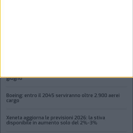
ARGOMENTO
Volumi in calo a livello globale per il cargo aereo
Spedizioni aeree globali ancora in ripresa (+8,5%) a
giugno
Boeing: entro il 2045 serviranno oltre 2.900 aerei
cargo
Xeneta aggiorna le previsioni 2026: la stiva
disponibile in aumento solo del 2%-3%