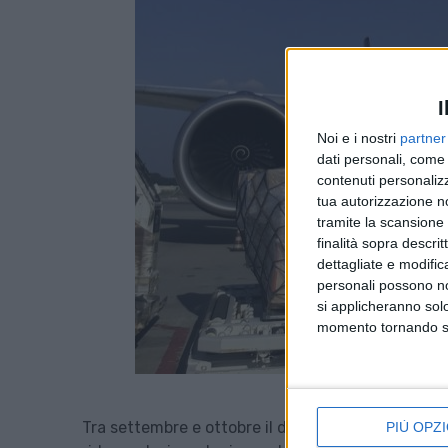
I
Noi e i nostri
partner
dati personali, come 
contenuti personalizz
tua autorizzazione no
tramite la scansione d
finalità sopra descri
dettagliate e modific
personali possono non
si applicheranno sol
momento tornando su 
Tra settembre e ottobre il divario nei volumi del
PIÙ OPZI