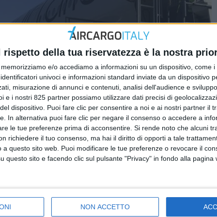
l rispetto della tua riservatezza è la nostra prior
memorizziamo e/o accediamo a informazioni su un dispositivo, come i c
identificatori univoci e informazioni standard inviate da un dispositivo 
ati, misurazione di annunci e contenuti, analisi dell'audience e sviluppo 
i e i nostri 825 partner possiamo utilizzare dati precisi di geolocalizzaz
el dispositivo. Puoi fare clic per consentire a noi e ai nostri partner il 
tte. In alternativa puoi fare clic per negare il consenso o accedere a inf
are le tue preferenze prima di acconsentire.
Si rende noto che alcuni tr
 richiedere il tuo consenso, ma hai il diritto di opporti a tale trattame
o a questo sito web. Puoi modificare le tue preferenze o revocare il con
questo sito e facendo clic sul pulsante "Privacy" in fondo alla pagina
le spedizioni aeree globale rispetto al 2019 è andato ancora
ONI
NON ACCETTO
AC