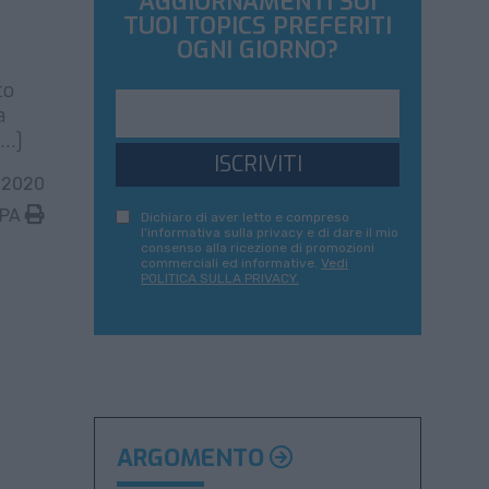
AGGIORNAMENTI SUI
TUOI TOPICS PREFERITI
OGNI GIORNO?
to
a
[…]
ISCRIVITI
 2020
MPA
Dichiaro di aver letto e compreso
l'informativa sulla privacy e di dare il mio
consenso alla ricezione di promozioni
commerciali ed informative.
Vedi
POLITICA SULLA PRIVACY.
ARGOMENTO