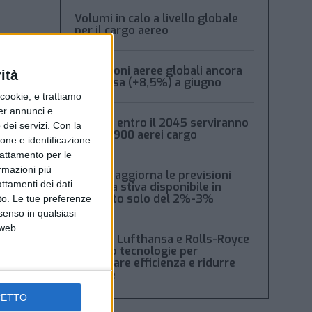
Volumi in calo a livello globale
per il cargo aereo
Spedizioni aeree globali ancora
ità
in ripresa (+8,5%) a giugno
ookie, e trattiamo
per annunci e
Boeing: entro il 2045 serviranno
dei servizi.
Con la
oltre 2.900 aerei cargo
ione e identificazione
trattamento per le
ormazioni più
Xeneta aggiorna le previsioni
attamenti dei dati
2026: la stiva disponibile in
aumento solo del 2%-3%
nto. Le tue preferenze
senso in qualsiasi
 web.
Boeing, Lufthansa e Rolls-Royce
testano tecnologie per
migliorare efficienza e ridurre
rumore
CETTO