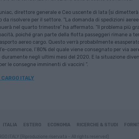
uniac, direttore generale e Ceo uscente di Iata (si dimetterà
o da risolvere per il settore. “La domanda di spedizioni aeree
rà nel quarto trimestre” ha affermato. “Il problema più g
acità, poiché gran parte della flotta passeggeri rimane a ter
 trasporto aereo cargo. Questo verrà probabilmente esasperat
l’e-commerce, l’80% del quale viene consegnato per via aer
te duramente negli ultimi mesi del 2020. E la situazione dive
per le consegne imminenti di vaccini “.
 CARGO ITALY
ITALIA
ESTERO
ECONOMIA
RICERCHE & STUDI
FORNIT
GO ITALY (Riproduzione riservata – All rights reserved)