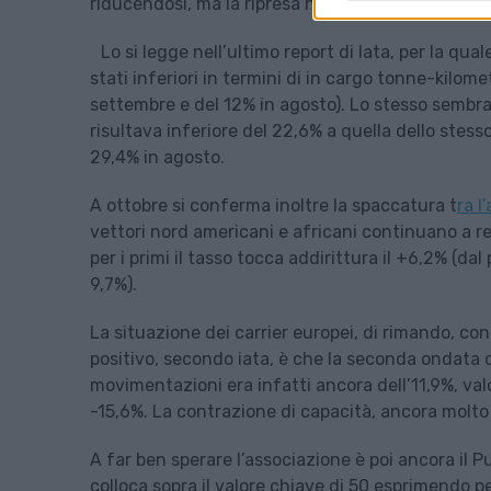
riducendosi, ma la ripresa ha assunto un ritmo pi
Lo si legge nell’ultimo report di Iata, per la qu
stati inferiori in termini di in cargo tonne-kilome
settembre e del 12% in agosto). Lo stesso sembra p
risultava inferiore del 22,6% a quella dello stes
29,4% in agosto.
A ottobre si conferma inoltre la spaccatura t
ra l
vettori nord americani e africani continuano a re
per i primi il tasso tocca addirittura il +6,2% (da
9,7%).
La situazione dei carrier europei, di rimando, con
positivo, secondo iata, è che la seconda ondata d
movimentazioni era infatti ancora dell’11,9%, va
-15,6%. La contrazione di capacità, ancora molto 
A far ben sperare l’associazione è poi ancora il P
colloca sopra il valore chiave di 50 esprimendo 