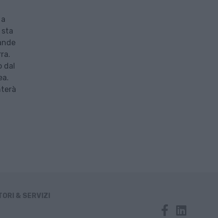
 a
 sta
rande
ra.
o dal
ea.
nterà
ORI & SERVIZI