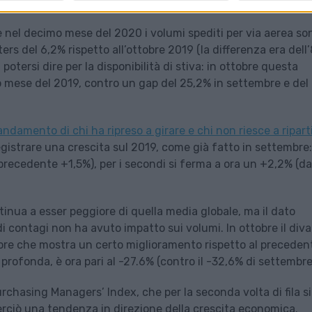
ù lento rispetto a quella che si era avuto
da agosto a sette
ale nel decimo mese del 2020 i volumi spediti per via aerea so
ters del 6,2% rispetto all’ottobre 2019 (la differenza era dell
otersi dire per la disponibilità di stiva: in ottobre questa
so mese del 2019, contro un gap del 25,2% in settembre e del
’andamento di chi ha ripreso a girare e chi non riesce a ripart
gistrare una crescita sul 2019, come già fatto in settembre:
l precedente +1,5%), per i secondi si ferma a ora un +2,2% (da
tinua a esser peggiore di quella media globale, ma il dato
i contagi non ha avuto impatto sui volumi. In ottobre il divar
lore che mostra un certo miglioramento rispetto al preceden
profonda, è ora pari al -27.6% (contro il -32,6% di settembre
urchasing Managers’ Index, che per la seconda volta di fila si
perciò una tendenza in direzione della crescita economica.