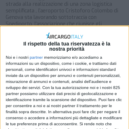
strada alla realizzazione di una zona logistica
semplificata , l’aeroporto Cristoforo Colombo di
Genova sta lavorando sottotraccia con
Spediporto, l’associazione che riunisce gli
spedizionieri del capoluogo ligure, a un grande
piano di sviluppo del traffico merci nello scalo. Lo
riferisce l’edizione locale di Repubblica, cui la […]
Il rispetto della tua riservatezza è la
nostra priorità
DI
REDAZIONE AIR CARGO ITALY
8 AGOSTO 2019
Noi e i nostri
partner
memorizziamo e/o accediamo a
informazioni su un dispositivo, come i cookie, e trattiamo dati
personali, come identificatori univoci e informazioni standard
STAMPA
inviate da un dispositivo per annunci e contenuti personalizzati,
misurazione di annunci e contenuti, analisi dell'audience e
sviluppo dei servizi.
Con la tua autorizzazione noi e i nostri 825
partner possiamo utilizzare dati precisi di geolocalizzazione e
identificazione tramite la scansione del dispositivo. Puoi fare clic
per consentire a noi e ai nostri partner il trattamento per le
finalità sopra descritte. In alternativa puoi fare clic per negare il
consenso o accedere a informazioni più dettagliate e modificare
le tue preferenze prima di acconsentire.
Si rende noto che