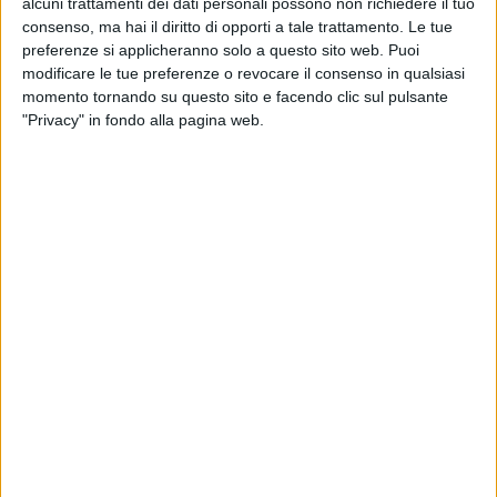
alcuni trattamenti dei dati personali possono non richiedere il tuo
consenso, ma hai il diritto di opporti a tale trattamento. Le tue
preferenze si applicheranno solo a questo sito web. Puoi
modificare le tue preferenze o revocare il consenso in qualsiasi
momento tornando su questo sito e facendo clic sul pulsante
"Privacy" in fondo alla pagina web.
Complice la legge 130 ‘Per Genova’, che apre la strada
alla realizzazione di una zona logistica semplificata ,
l’aeroporto Cristoforo Colombo di Genova sta
lavorando sottotraccia con Spediporto, l’associazione
che riunisce gli spedizionieri del capoluogo ligure, a
un grande piano di sviluppo del traffico merci nello
scalo. Lo riferisce
l’edizione locale di Repubblica
, cui la
notizia dell’esistenza del piano è stata confermata