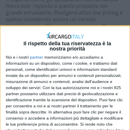
finora aver risposto a questa proposta con
grande entusiasmo. Rivolgersi all’on line pricing è
spesso considerato ancora un metodo
parzialmente inefficace o comunque insufficiente.
Joe Lawrence, presidente di GSA Airline Services
International, ha […]
Il rispetto della tua riservatezza è la
nostra priorità
DI
REDAZIONE AIR CARGO ITALY
14 MAGGIO 2019
Noi e i nostri
partner
memorizziamo e/o accediamo a
informazioni su un dispositivo, come i cookie, e trattiamo dati
STAMPA
personali, come identificatori univoci e informazioni standard
inviate da un dispositivo per annunci e contenuti personalizzati,
misurazione di annunci e contenuti, analisi dell'audience e
sviluppo dei servizi.
Con la tua autorizzazione noi e i nostri 825
partner possiamo utilizzare dati precisi di geolocalizzazione e
identificazione tramite la scansione del dispositivo. Puoi fare clic
per consentire a noi e ai nostri partner il trattamento per le
finalità sopra descritte. In alternativa puoi fare clic per negare il
consenso o accedere a informazioni più dettagliate e modificare
le tue preferenze prima di acconsentire.
Si rende noto che