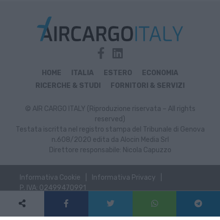
HOME
ITALIA
ESTERO
ECONOMIA
RICERCHE & STUDI
FORNITORI & SERVIZI
© AIR CARGO ITALY (Riproduzione riservata – All rights
reserved)
Testata iscritta nel registro stampa del Tribunale di Genova
n.608/2020 edita da Alocin Media Srl
Direttore responsabile: Nicola Capuzzo
Informativa Cookie
Informativa Privacy
P. IVA: 02499470991