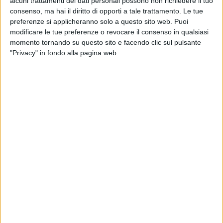
alcuni trattamenti dei dati personali possono non richiedere il tuo
consenso, ma hai il diritto di opporti a tale trattamento. Le tue
preferenze si applicheranno solo a questo sito web. Puoi
modificare le tue preferenze o revocare il consenso in qualsiasi
momento tornando su questo sito e facendo clic sul pulsante
"Privacy" in fondo alla pagina web.
Sebbene le compagnie aeree sempre di più offrano
quotazioni on line per i propri servizi di trasporto
merci, gli spedizionieri non sembrano finora aver
risposto a questa proposta con grande entusiasmo.
Rivolgersi all’on line pricing è spesso considerato
ancora un metodo parzialmente inefficace o
comunque insufficiente. Joe Lawrence, presidente di
GSA Airline Services International,
ha spiegato a