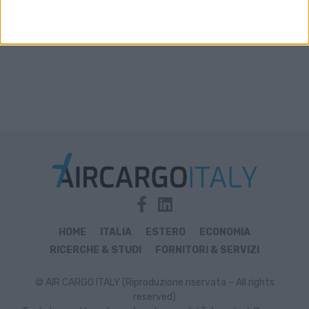
HOME
ITALIA
ESTERO
ECONOMIA
RICERCHE & STUDI
FORNITORI & SERVIZI
© AIR CARGO ITALY (Riproduzione riservata – All rights
reserved)