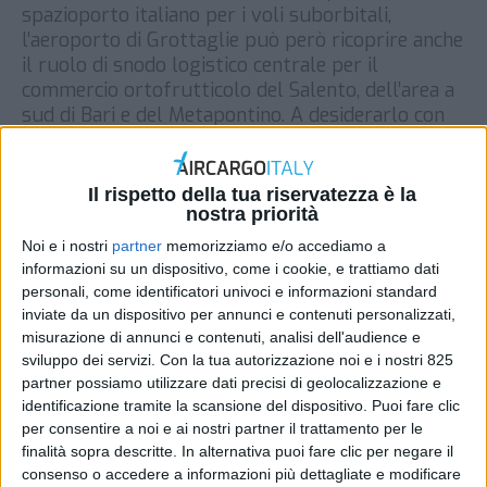
spazioporto italiano per i voli suborbitali,
l’aeroporto di Grottaglie può però ricoprire anche
il ruolo di snodo logistico centrale per il
commercio ortofrutticolo del Salento, dell’area a
sud di Bari e del Metapontino. A desiderarlo con
forza è Asso Fruit Italia, organizzazione di
produttori di Sanzano Ionico, che […]
Il rispetto della tua riservatezza è la
DI
REDAZIONE AIR CARGO ITALY
13 GIUGNO 2019
nostra priorità
Noi e i nostri
partner
memorizziamo e/o accediamo a
STAMPA
informazioni su un dispositivo, come i cookie, e trattiamo dati
personali, come identificatori univoci e informazioni standard
inviate da un dispositivo per annunci e contenuti personalizzati,
misurazione di annunci e contenuti, analisi dell'audience e
sviluppo dei servizi.
Con la tua autorizzazione noi e i nostri 825
partner possiamo utilizzare dati precisi di geolocalizzazione e
identificazione tramite la scansione del dispositivo. Puoi fare clic
per consentire a noi e ai nostri partner il trattamento per le
finalità sopra descritte. In alternativa puoi fare clic per negare il
consenso o accedere a informazioni più dettagliate e modificare