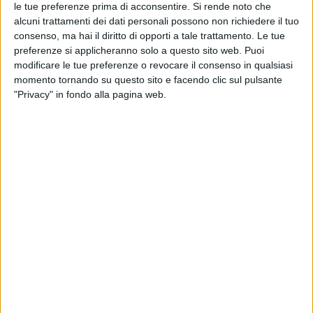
le tue preferenze prima di acconsentire.
Si rende noto che
alcuni trattamenti dei dati personali possono non richiedere il tuo
consenso, ma hai il diritto di opporti a tale trattamento. Le tue
preferenze si applicheranno solo a questo sito web. Puoi
modificare le tue preferenze o revocare il consenso in qualsiasi
momento tornando su questo sito e facendo clic sul pulsante
"Privacy" in fondo alla pagina web.
Prossimo a diventare, nel 2020, il primo spazioporto
italiano per i voli suborbitali, l’aeroporto di Grottaglie
può però ricoprire anche il ruolo di snodo logistico
centrale per il commercio ortofrutticolo del Salento,
dell’area a sud di Bari e del Metapontino.