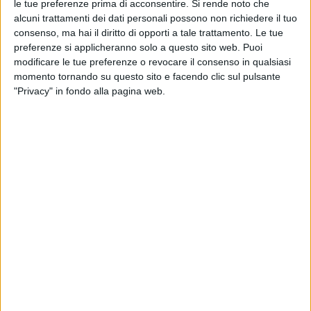
le tue preferenze prima di acconsentire.
Si rende noto che
alcuni trattamenti dei dati personali possono non richiedere il tuo
consenso, ma hai il diritto di opporti a tale trattamento. Le tue
preferenze si applicheranno solo a questo sito web. Puoi
modificare le tue preferenze o revocare il consenso in qualsiasi
momento tornando su questo sito e facendo clic sul pulsante
"Privacy" in fondo alla pagina web.
Anche se in modo minore rispetto alla media globale,
in settembre il cargo aereo europeo ha registrato
ancora un calo significativo dei volumi rispetto allo
stesso mese del 2018.
Secondo le rilevazioni di IATA, in termini di FTK