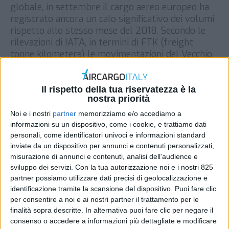
globale, in settembre il cargo aereo europeo ha
registrato ancora un calo significativo dei volumi
rispetto allo stesso mese del 2018. Secondo le
rilevazioni di IATA, in termini di FTK (freight
tonne kilometers) le movimentazioni del Vecchio
Continente hanno subito nel nono mese dell’anno
un declino del […]
Il rispetto della tua riservatezza è la
DI
REDAZIONE AIR CARGO ITALY
8 NOVEMBRE
nostra priorità
2019
Noi e i nostri
partner
memorizziamo e/o accediamo a
informazioni su un dispositivo, come i cookie, e trattiamo dati
STAMPA
personali, come identificatori univoci e informazioni standard
inviate da un dispositivo per annunci e contenuti personalizzati,
misurazione di annunci e contenuti, analisi dell'audience e
sviluppo dei servizi.
Con la tua autorizzazione noi e i nostri 825
partner possiamo utilizzare dati precisi di geolocalizzazione e
identificazione tramite la scansione del dispositivo. Puoi fare clic
per consentire a noi e ai nostri partner il trattamento per le
finalità sopra descritte. In alternativa puoi fare clic per negare il
consenso o accedere a informazioni più dettagliate e modificare