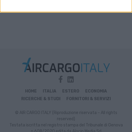
HOME
ITALIA
ESTERO
ECONOMIA
RICERCHE & STUDI
FORNITORI & SERVIZI
© AIR CARGO ITALY (Riproduzione riservata – All rights
reserved)
Testata iscritta nel registro stampa del Tribunale di Genova
n.608/2020 edita da Alocin Media Srl