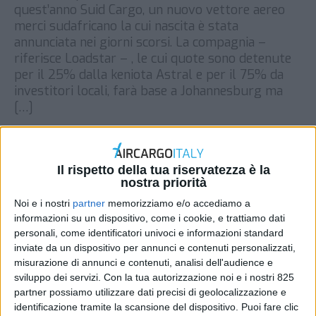
quest’anno Suid Cargo, un nuovo vettore aereo
merci sudafricano la cui nascita è stata
annunciata nei giorni scorsi. La compagnia –
riferisce Loadstar – , le cui quote sono detenute
per il 25% dalla keniota Astral e per il 75% da
investitori locali, farà base a Johannesburg ma
[…]
DI
REDAZIONE AIR CARGO ITALY
22 FEBBRAIO
2023
Il rispetto della tua riservatezza è la
nostra priorità
STAMPA
Noi e i nostri
partner
memorizziamo e/o accediamo a
informazioni su un dispositivo, come i cookie, e trattiamo dati
personali, come identificatori univoci e informazioni standard
inviate da un dispositivo per annunci e contenuti personalizzati,
misurazione di annunci e contenuti, analisi dell'audience e
sviluppo dei servizi.
Con la tua autorizzazione noi e i nostri 825
partner possiamo utilizzare dati precisi di geolocalizzazione e
identificazione tramite la scansione del dispositivo. Puoi fare clic