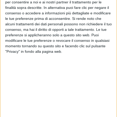
per consentire a noi e ai nostri partner il trattamento per le
finalità sopra descritte. In alternativa puoi fare clic per negare il
consenso o accedere a informazioni più dettagliate e modificare
le tue preferenze prima di acconsentire.
Si rende noto che
alcuni trattamenti dei dati personali possono non richiedere il tuo
consenso, ma hai il diritto di opporti a tale trattamento. Le tue
preferenze si applicheranno solo a questo sito web. Puoi
modificare le tue preferenze o revocare il consenso in qualsiasi
momento tornando su questo sito e facendo clic sul pulsante
"Privacy" in fondo alla pagina web.
Inizierà a operare nel secondo trimestre di quest’anno
Suid Cargo, un nuovo vettore aereo merci
sudafricano la cui nascita è stata annunciata nei
giorni scorsi.