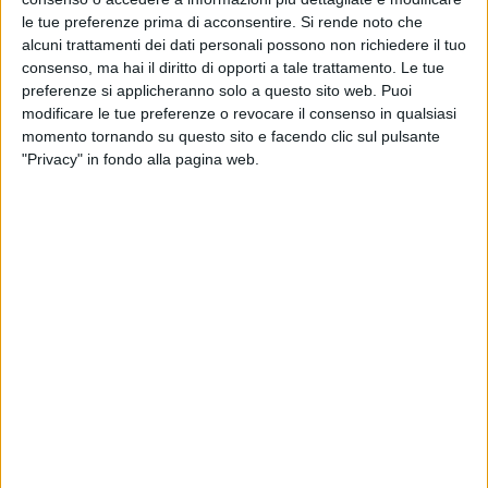
le tue preferenze prima di acconsentire.
Si rende noto che
alcuni trattamenti dei dati personali possono non richiedere il tuo
consenso, ma hai il diritto di opporti a tale trattamento. Le tue
preferenze si applicheranno solo a questo sito web. Puoi
modificare le tue preferenze o revocare il consenso in qualsiasi
momento tornando su questo sito e facendo clic sul pulsante
"Privacy" in fondo alla pagina web.
Intesa ‘tecnica’ raggiunta tra le associazioni datoriali
Assaeroporti, Assaereo, Assocontrol, Assohandlers,
Fairo, Federcatering e le organizzazioni sindacali Filt-
Cgil, Fit-Cisl, Uil Trasporti e Ugl Trasporto Aereo sul