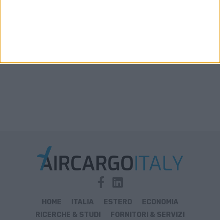
Xeneta aggiorna le previsioni 2026: la stiva
disponibile in aumento solo del 2%-3%
HOME
ITALIA
ESTERO
ECONOMIA
RICERCHE & STUDI
FORNITORI & SERVIZI