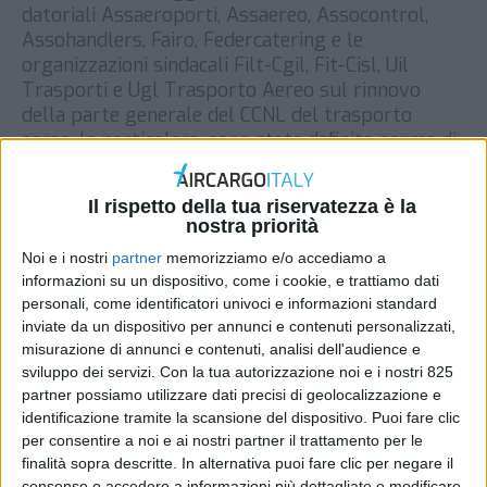
datoriali Assaeroporti, Assaereo, Assocontrol,
Assohandlers, Fairo, Federcatering e le
organizzazioni sindacali Filt-Cgil, Fit-Cisl, Uil
Trasporti e Ugl Trasporto Aereo sul rinnovo
della parte generale del CCNL del trasporto
aereo. In particolare, sono state definite norme di
armonizzazione con lo scopo di dare concreta
attuazione alle recenti modifiche legislative
Il rispetto della tua riservatezza è la
riguardanti […]
nostra priorità
DI
REDAZIONE AIR CARGO ITALY
3 GIUGNO 2019
Noi e i nostri
partner
memorizziamo e/o accediamo a
informazioni su un dispositivo, come i cookie, e trattiamo dati
personali, come identificatori univoci e informazioni standard
STAMPA
inviate da un dispositivo per annunci e contenuti personalizzati,
misurazione di annunci e contenuti, analisi dell'audience e
sviluppo dei servizi.
Con la tua autorizzazione noi e i nostri 825
partner possiamo utilizzare dati precisi di geolocalizzazione e
identificazione tramite la scansione del dispositivo. Puoi fare clic
per consentire a noi e ai nostri partner il trattamento per le
finalità sopra descritte. In alternativa puoi fare clic per negare il
consenso o accedere a informazioni più dettagliate e modificare