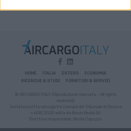
HOME
ITALIA
ESTERO
ECONOMIA
RICERCHE & STUDI
FORNITORI & SERVIZI
© AIR CARGO ITALY (Riproduzione riservata – All rights
reserved)
Testata iscritta nel registro stampa del Tribunale di Genova
n.608/2020 edita da Alocin Media Srl
Direttore responsabile: Nicola Capuzzo