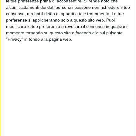
le tue preferenze prima di acconsentire.
Si rende noto che
alcuni trattamenti dei dati personali possono non richiedere il tuo
consenso, ma hai il diritto di opporti a tale trattamento. Le tue
preferenze si applicheranno solo a questo sito web. Puoi
modificare le tue preferenze o revocare il consenso in qualsiasi
momento tornando su questo sito e facendo clic sul pulsante
Il Radia Windrunner, ovvero l’aereo merci destinato a
"Privacy" in fondo alla pagina web.
diventare il più grande del mondo e
progettato per
trasportare pale eoliche
, sarà realizzato a Grottaglie,
in Puglia. Lo ha affermato Giuseppe Giordo, presidente
e ad di Radia Italia al
Sole 24 Ore
, fornendo al
contempo anche numeri e scadenze aggiornate
rispetto a quelle prospettati in passato per
l’avveniristico aeromobile.
Il manager italiano, nominato a maggio, alla testata
ha infatti svelato che il primo volo del mezzo è
previsto nel 2029, mentre la prima consegna avverrà
l’anno seguente. Radia Windrunner, ideato per
trasportare pale eoliche destinate a siti on shore di