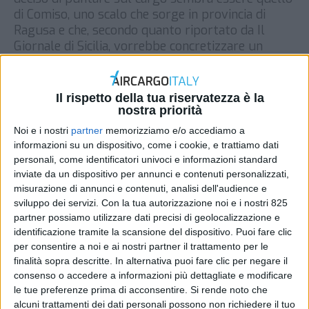
di Comiso, uno scalo che sorge in provincia di
Ragusa e che, secondo quanto riportato da Il
Giornale di Sicilia, vorrebbe concretizzare un
progetto di cui si parla ormai da almeno […]
DI
REDAZIONE AIR CARGO ITALY
25 SETTEMBRE
2017
Il rispetto della tua riservatezza è la
nostra priorità
Noi e i nostri
partner
memorizziamo e/o accediamo a
STAMPA
informazioni su un dispositivo, come i cookie, e trattiamo dati
personali, come identificatori univoci e informazioni standard
inviate da un dispositivo per annunci e contenuti personalizzati,
misurazione di annunci e contenuti, analisi dell'audience e
sviluppo dei servizi.
Con la tua autorizzazione noi e i nostri 825
partner possiamo utilizzare dati precisi di geolocalizzazione e
identificazione tramite la scansione del dispositivo. Puoi fare clic
per consentire a noi e ai nostri partner il trattamento per le
finalità sopra descritte. In alternativa puoi fare clic per negare il
consenso o accedere a informazioni più dettagliate e modificare
le tue preferenze prima di acconsentire.
Si rende noto che
alcuni trattamenti dei dati personali possono non richiedere il tuo