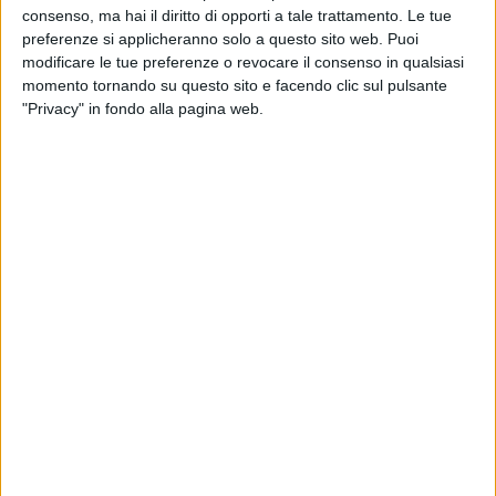
consenso, ma hai il diritto di opporti a tale trattamento. Le tue
preferenze si applicheranno solo a questo sito web. Puoi
modificare le tue preferenze o revocare il consenso in qualsiasi
momento tornando su questo sito e facendo clic sul pulsante
"Privacy" in fondo alla pagina web.
Il trasporto aereo delle merci continua a fare gola agli
aeroporti italiani. L’ultimo scalo ad aver deciso di
puntare sul cargo sembra essere quello di Comiso,
uno scalo che sorge in provincia di Ragusa e che,
secondo quanto riportato da
Il Giornale di Sicilia
,
vorrebbe concretizzare un progetto di cui si parla
ormai da almeno un anno.
Il sindaco della cittadina, Filippo Spataro, ha appena