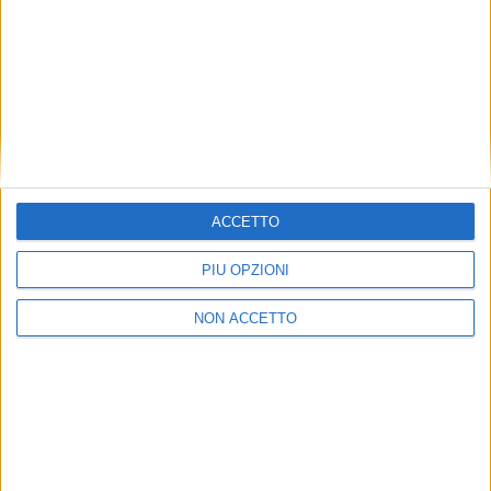
Express, Bcube, Politecnico di Milano e altri. Alcuni di
loro hanno sostenuto l’importanza di un servizio
aereo dedicato per l’esportazione di prodotti agricoli
raccolti in Sicilia.
Leggi l’articolo relativo al convegno di novembre
2016
sulle potenzialità di un aeroporto cargo a
Comiso.
ACCETTO
PIÙ OPZIONI
NON ACCETTO
VUOI RICEVERE AGGIORNAMENTI SUI
TUOI TOPICS PREFERITI OGNI GIORNO?