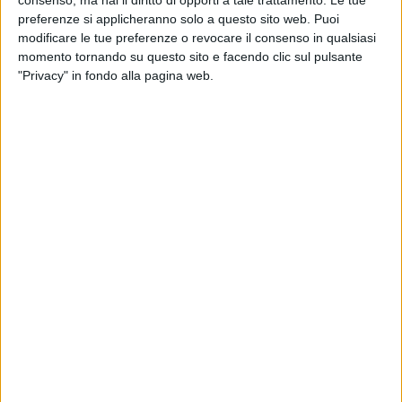
preferenze si applicheranno solo a questo sito web. Puoi
modificare le tue preferenze o revocare il consenso in qualsiasi
momento tornando su questo sito e facendo clic sul pulsante
"Privacy" in fondo alla pagina web.
Un Antonov AN124 è atterrato ieri all’aeroporto di
Trieste per una consegna straordinaria. Dopo
l’Antonov 225, quello che ha fatto scalo all’aeroporto
Ronchi dei Legionari alle 11:30 di mattina è l’aereo da
trasporto numero uno al mondo L’Antonov AN124