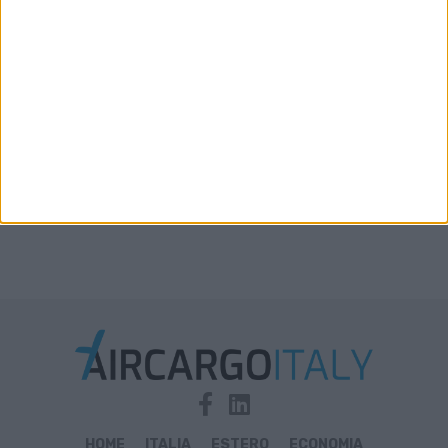
Xeneta aggiorna le previsioni 2026: la stiva
disponibile in aumento solo del 2%-3%
HOME
ITALIA
ESTERO
ECONOMIA