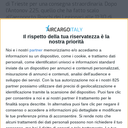
di Trieste per una consegna straordinaria. Dopo
l’Antonov 225, quello che ha fatto scalo
all’aeroporto Ronchi dei Legionari alle 11:30 di
mattina è l’aereo da trasporto numero uno al
mondo L’Antonov AN124 UR82007, di
fabbricazione ucraina, può vantare infatti una
Il rispetto della tua riservatezza è la
nostra priorità
capacità di carico al decollo di ben 392 tonnellate.
[…]
Noi e i nostri
partner
memorizziamo e/o accediamo a
informazioni su un dispositivo, come i cookie, e trattiamo dati
DI
REDAZIONE AIR CARGO ITALY
28 NOVEMBRE
personali, come identificatori univoci e informazioni standard
2017
inviate da un dispositivo per annunci e contenuti personalizzati,
misurazione di annunci e contenuti, analisi dell'audience e
sviluppo dei servizi.
Con la tua autorizzazione noi e i nostri 825
STAMPA
partner possiamo utilizzare dati precisi di geolocalizzazione e
identificazione tramite la scansione del dispositivo. Puoi fare clic
per consentire a noi e ai nostri partner il trattamento per le
finalità sopra descritte. In alternativa puoi fare clic per negare il
consenso o accedere a informazioni più dettagliate e modificare
le tue preferenze prima di acconsentire.
Si rende noto che
alcuni trattamenti dei dati personali possono non richiedere il tuo
consenso, ma hai il diritto di opporti a tale trattamento. Le tue