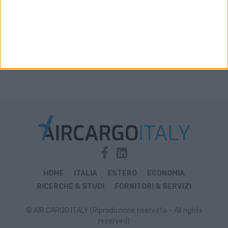
HOME
ITALIA
ESTERO
ECONOMIA
RICERCHE & STUDI
FORNITORI & SERVIZI
© AIR CARGO ITALY (Riproduzione riservata – All rights
reserved)