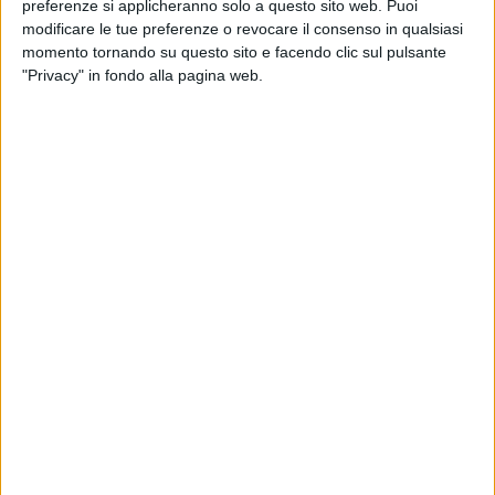
preferenze si applicheranno solo a questo sito web. Puoi
modificare le tue preferenze o revocare il consenso in qualsiasi
momento tornando su questo sito e facendo clic sul pulsante
"Privacy" in fondo alla pagina web.
La compagnia aerea tedesca Lufthansa Cargo nel
2019 avrà a disposizione un quarto nuovo aereo 777F
per il trasproto merci. Lo ha anunciato lo stesso
vettore aereo spiegando che a fornire l’aeromobile
sarà Boeing mentre la gestione sarà curata da
AeroLogic presso l’aeroporto di Lipsia che salirà così a
una flotta di 12 aerei.