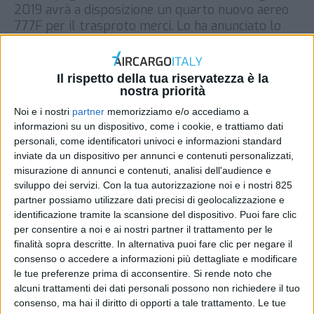
2019 avrà a disposizione un quarto nuovo aereo
777F per il trasproto merci. Lo ha anunciato lo
stesso vettore aereo spiegando che a fornire
l’aeromobile sarà Boeing mentre la gestione sarà
curata da AeroLogic presso l’aeroporto di Lipsia
Il rispetto della tua riservatezza è la
che salirà così a una flotta di 12 aerei. Lufthansa
nostra priorità
[…]
Noi e i nostri
partner
memorizziamo e/o accediamo a
informazioni su un dispositivo, come i cookie, e trattiamo dati
DI
REDAZIONE AIR CARGO ITALY
17 GENNAIO 2019
personali, come identificatori univoci e informazioni standard
inviate da un dispositivo per annunci e contenuti personalizzati,
STAMPA
misurazione di annunci e contenuti, analisi dell'audience e
sviluppo dei servizi.
Con la tua autorizzazione noi e i nostri 825
partner possiamo utilizzare dati precisi di geolocalizzazione e
identificazione tramite la scansione del dispositivo. Puoi fare clic
per consentire a noi e ai nostri partner il trattamento per le
finalità sopra descritte. In alternativa puoi fare clic per negare il
consenso o accedere a informazioni più dettagliate e modificare
le tue preferenze prima di acconsentire.
Si rende noto che
alcuni trattamenti dei dati personali possono non richiedere il tuo
consenso, ma hai il diritto di opporti a tale trattamento. Le tue