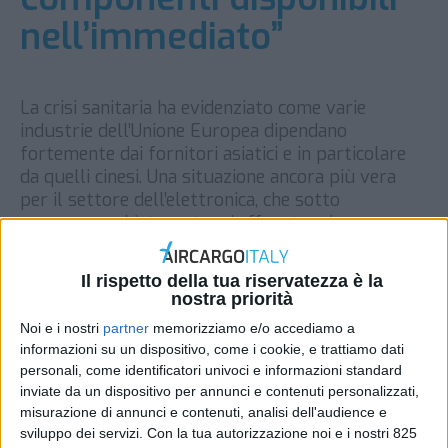
nell’immediato”
La crisi sanitaria ha evidenziato come varie
industrie dell’Unione Europea dipendano
fortemente dai fornitori asiatici e in particolare
da quelli cinesi. Una situazione ancora più vera
per il settore dell’elettronica, che sotto
emergenza si è trovato ad affrontare la carenza
di componenti come sensori, Ic, circuiti stampati o
Led. La regionalizzazione della filiera – una […]
Il rispetto della tua riservatezza è la
nostra priorità
DI
REDAZIONE AIR CARGO ITALY
3 MARZO 2021
Noi e i nostri
partner
memorizziamo e/o accediamo a
informazioni su un dispositivo, come i cookie, e trattiamo dati
STAMPA
personali, come identificatori univoci e informazioni standard
inviate da un dispositivo per annunci e contenuti personalizzati,
misurazione di annunci e contenuti, analisi dell'audience e
sviluppo dei servizi.
Con la tua autorizzazione noi e i nostri 825