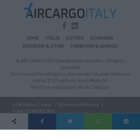
HOME
ITALIA
ESTERO
ECONOMIA
RICERCHE & STUDI
FORNITORI & SERVIZI
© AIR CARGO ITALY (Riproduzione riservata – All rights
reserved)
Testata iscritta nel registro stampa del Tribunale di Genova
n.608/2020 edita da Alocin Media Srl
Direttore responsabile: Nicola Capuzzo
Informativa Cookie
Informativa Privacy
P. IVA: 02499470991