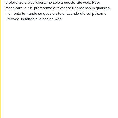
preferenze si applicheranno solo a questo sito web. Puoi
modificare le tue preferenze o revocare il consenso in qualsiasi
momento tornando su questo sito e facendo clic sul pulsante
"Privacy" in fondo alla pagina web.
Tre società del gruppo Nippon Express in Italia, Nippon
Express Italia, una sussidiaria italiana con sede a
Milano di Nippon Express, Franco Vago e Traconf, sono
state fuse per costituire Nippon Express Italia il 1°
gennaio 2020.
Nel 2013 Nippon Express aveva acquisito Franco Vago,