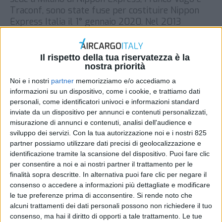
Traconf, sono state fuse per costituire Nippon
Express Italia il 1° gennaio 2020. Nel 2013
Nippon Express aveva acquisito Franco Vago,
primaria azienda italiana attiva nelle spedizioni
soprattutto di capi d’abbigliamento […]
Il rispetto della tua riservatezza è la
nostra priorità
DI
REDAZIONE AIR CARGO ITALY
22 GENNAIO 2020
Noi e i nostri
partner
memorizziamo e/o accediamo a
informazioni su un dispositivo, come i cookie, e trattiamo dati
STAMPA
personali, come identificatori univoci e informazioni standard
inviate da un dispositivo per annunci e contenuti personalizzati,
misurazione di annunci e contenuti, analisi dell'audience e
sviluppo dei servizi.
Con la tua autorizzazione noi e i nostri 825
partner possiamo utilizzare dati precisi di geolocalizzazione e
identificazione tramite la scansione del dispositivo. Puoi fare clic
per consentire a noi e ai nostri partner il trattamento per le
finalità sopra descritte. In alternativa puoi fare clic per negare il
consenso o accedere a informazioni più dettagliate e modificare
le tue preferenze prima di acconsentire.
Si rende noto che
alcuni trattamenti dei dati personali possono non richiedere il tuo
consenso, ma hai il diritto di opporti a tale trattamento. Le tue