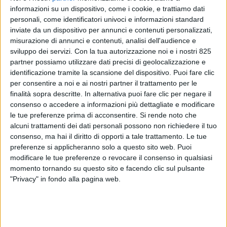
fatturato, più di 600 dipendenti, 42 uffici e un’ampia
informazioni su un dispositivo, come i cookie, e trattiamo dati
rete di partner in tutto il mondo. Oltre al quartier
personali, come identificatori univoci e informazioni standard
generale di Montebelluna (Treviso) e le sedi di Milano e
inviate da un dispositivo per annunci e contenuti personalizzati,
Prato, il gruppo è presente in tutta Europa, negli Stati
misurazione di annunci e contenuti, analisi dell'audience e
Uniti e in Sud America, negli Emirati Arabi, in India, in
sviluppo dei servizi.
Con la tua autorizzazione noi e i nostri 825
Cina, in Giappone, in Australia e nell’area Asean (sud-
partner possiamo utilizzare dati precisi di geolocalizzazione e
identificazione tramite la scansione del dispositivo. Puoi fare clic
est asiatico). AIR CARGO ITALY ha intervistato Lucia
per consentire a noi e ai nostri partner il trattamento per le
Padoan, Head of Overseas Pricing & Procurement di
finalità sopra descritte. In alternativa puoi fare clic per negare il
D.B group, per avere un fotografia sulle
consenso o accedere a informazioni più dettagliate e modificare
specializzazioni e sul volume d’affari dell’azienda con
le tue preferenze prima di acconsentire.
Si rende noto che
sede in provincia di Treviso.
alcuni trattamenti dei dati personali possono non richiedere il tuo
consenso, ma hai il diritto di opporti a tale trattamento. Le tue
preferenze si applicheranno solo a questo sito web. Puoi
Dott.ssa Padoan partiamo dalla storia: può
modificare le tue preferenze o revocare il consenso in qualsiasi
riassumere l’excursus storico dell’attività di D.B
momento tornando su questo sito e facendo clic sul pulsante
"Privacy" in fondo alla pagina web.
Group nel settore aereo?
Siamo nati nel 1980 nel cuore del distretto della
calzatura sportiva e grazie all’esperienza e al know-
how dei fondatori abbiamo iniziato a operare come