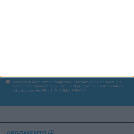
VUOI RICEVERE AGGIORNAMENTI SUI
TUOI TOPICS PREFERITI OGNI GIORNO?
ISCRIVITI
Dichiaro di aver letto e compreso l'informativa sulla privacy e di
dare il mio consenso alla ricezione di promozioni commerciali ed
informative.
Vedi POLITICA SULLA PRIVACY.
ARGOMENTO