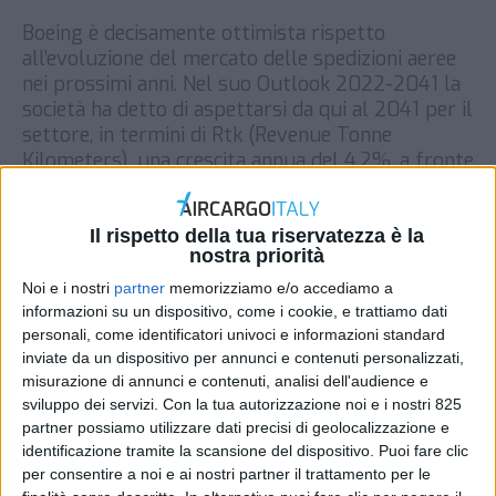
Boeing è decisamente ottimista rispetto
all’evoluzione del mercato delle spedizioni aeree
nei prossimi anni. Nel suo Outlook 2022-2041 la
società ha detto di aspettarsi da qui al 2041 per il
settore, in termini di Rtk (Revenue Tonne
Kilometers), una crescita annua del 4,2%, a fronte
di un incremento del (più consistente) segmento
passeggeri del 3,8%. […]
Il rispetto della tua riservatezza è la
DI
REDAZIONE AIR CARGO ITALY
19 LUGLIO 2022
nostra priorità
Noi e i nostri
partner
memorizziamo e/o accediamo a
informazioni su un dispositivo, come i cookie, e trattiamo dati
STAMPA
personali, come identificatori univoci e informazioni standard
inviate da un dispositivo per annunci e contenuti personalizzati,
misurazione di annunci e contenuti, analisi dell'audience e
sviluppo dei servizi.
Con la tua autorizzazione noi e i nostri 825
partner possiamo utilizzare dati precisi di geolocalizzazione e
identificazione tramite la scansione del dispositivo. Puoi fare clic
per consentire a noi e ai nostri partner il trattamento per le