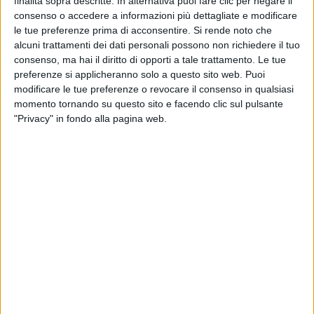
finalità sopra descritte. In alternativa puoi fare clic per negare il
consenso o accedere a informazioni più dettagliate e modificare
le tue preferenze prima di acconsentire.
Si rende noto che
alcuni trattamenti dei dati personali possono non richiedere il tuo
consenso, ma hai il diritto di opporti a tale trattamento. Le tue
preferenze si applicheranno solo a questo sito web. Puoi
modificare le tue preferenze o revocare il consenso in qualsiasi
momento tornando su questo sito e facendo clic sul pulsante
"Privacy" in fondo alla pagina web.
Boeing è decisamente ottimista rispetto
all’evoluzione del mercato delle spedizioni aeree nei
prossimi anni. Nel suo Outlook 2022-2041 la società
ha detto di aspettarsi da qui al 2041 per il settore, in
termini di Rtk (Revenue Tonne Kilometers), una
crescita annua del 4,2%, a fronte di un incremento