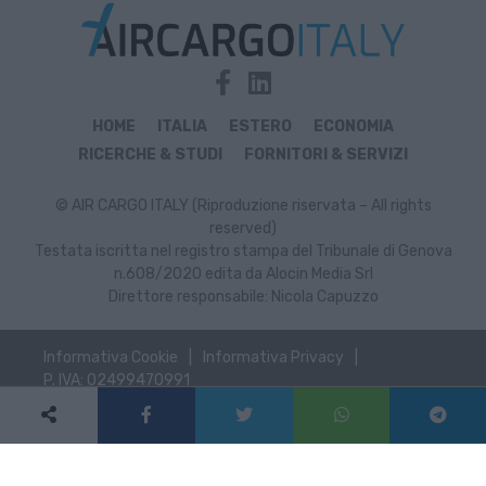
HOME
ITALIA
ESTERO
ECONOMIA
RICERCHE & STUDI
FORNITORI & SERVIZI
© AIR CARGO ITALY (Riproduzione riservata – All rights
reserved)
Testata iscritta nel registro stampa del Tribunale di Genova
n.608/2020 edita da Alocin Media Srl
Direttore responsabile: Nicola Capuzzo
Informativa Cookie
Informativa Privacy
P. IVA: 02499470991