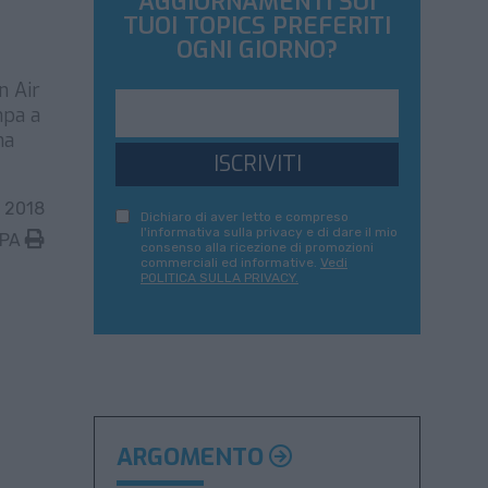
AGGIORNAMENTI SUI
TUOI TOPICS PREFERITI
OGNI GIORNO?
n Air
mpa a
ha
ISCRIVITI
 2018
Dichiaro di aver letto e compreso
l'informativa sulla privacy e di dare il mio
MPA
consenso alla ricezione di promozioni
commerciali ed informative.
Vedi
POLITICA SULLA PRIVACY.
ARGOMENTO