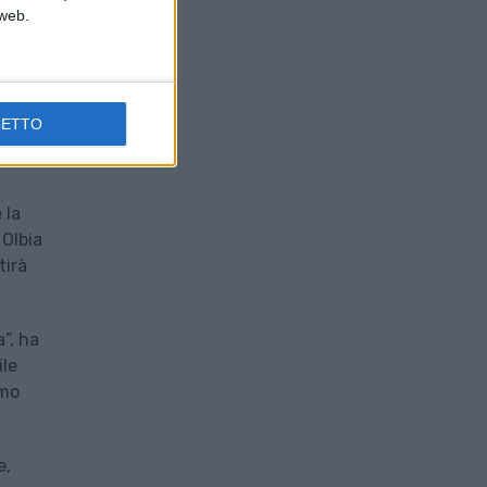
 web.
CETTO
y.
 la
 Olbia
tirà
”, ha
ile
emo
e,