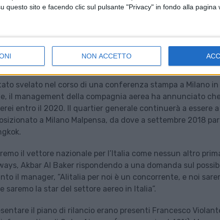
questo sito e facendo clic sul pulsante "Privacy" in fondo alla pagina
ONI
NON ACCETTO
AC
 del nuovo corso di Meridiana è il cambio di nome in Air Ital
tato svelato nel corso di una conferenza stampa a Milano in
nome, il management della compagnia aerea ha annunciato che
aerei entro il 2020. Il quartier generale continuerà a essere a
posizionato a Milano Malpensa, da dove a settembre 2018 par
ngkok.
emo il vettore nazionale per l’Italia come nessun altro prima
rways, Akbar Al Baker rispondendo a una domanda sul possib
nto il manager, “Alitalia per noi è un concorrente, e noi sar
aremo la star del settore aereo in Italia”.
entare il piano di rilancio erano presenti Francesco Violant