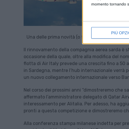
momento tornando su 
PIÙ OPZI
Una delle prima novità (o forse meglio conferme)
Il rinnovamento della compagnia aerea sarda è s
occasione della quale, oltre alla modifica del 
flotta di Air Italy prevede una crescita fino a 50 
in Sardegna, mentre l’hub internazionale verrà 
un nuovo collegamento internazionale verso Ba
Nel corso dei prossimi anni “dimostreremo che sar
affermato l’amministratore delegato di Qatar Ai
interessamento per Alitalia. Per adesso, ha aggiu
pronti a questa competizione e dimostreremo che s
Alla conferenza stampa milanese indetta per pres