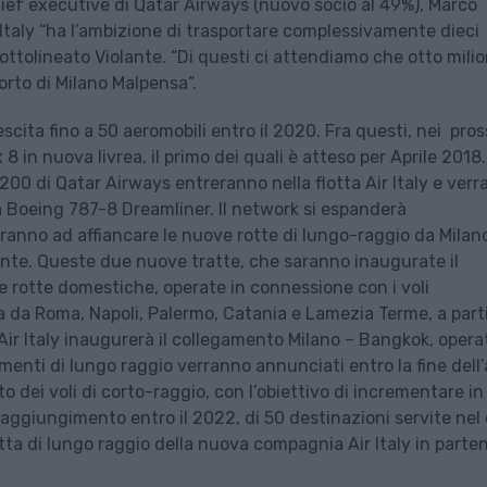
hief executive di Qatar Airways (nuovo socio al 49%), Marco
r Italy “ha l’ambizione di trasportare complessivamente dieci
ottolineato Violante. “Di questi ci attendiamo che otto milio
porto di Milano Malpensa”.
rescita fino a 50 aeromobili entro il 2020. Fra questi, nei pros
 in nuova livrea, il primo dei quali è atteso per Aprile 2018.
200 di Qatar Airways entreranno nella flotta Air Italy e ver
da Boeing 787-8 Dreamliner. Il network si espanderà
ranno ad affiancare le nuove rotte di lungo-raggio da Milan
nte. Queste due nuove tratte, che saranno inaugurate il
 rotte domestiche, operate in connessione con i voli
a da Roma, Napoli, Palermo, Catania e Lamezia Terme, a part
 Air Italy inaugurerà il collegamento Milano – Bangkok, opera
amenti di lungo raggio verranno annunciati entro la fine dell
nto dei voli di corto-raggio, con l’obiettivo di incrementare in
l raggiungimento entro il 2022, di 50 destinazioni servite nel
rotta di lungo raggio della nuova compagnia Air Italy in parte