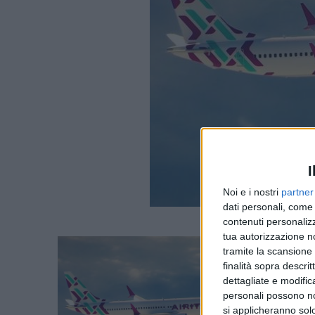
I
Noi e i nostri
partner
dati personali, come 
contenuti personalizz
tua autorizzazione no
tramite la scansione d
finalità sopra descri
dettagliate e modific
personali possono non
si applicheranno sol