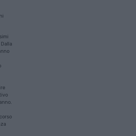
ni
simi
 Dalla
ranno
o
ire
tivo
’anno.
 corso
nza