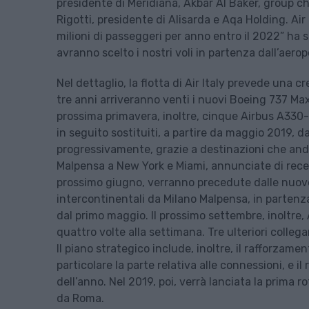
presidente di Meridiana, Akbar Al Baker, group c
Rigotti, presidente di Alisarda e Aqa Holding. Ai
milioni di passeggeri per anno entro il 2022” ha s
avranno scelto i nostri voli in partenza dall’aero
Nel dettaglio, la flotta di Air Italy prevede una c
tre anni arriveranno venti i nuovi Boeing 737 Max 8
prossima primavera, inoltre, cinque Airbus A330-
in seguito sostituiti, a partire da maggio 2019, 
progressivamente, grazie a destinazioni che and
Malpensa a New York e Miami, annunciate di rece
prossimo giugno, verranno precedute dalle nuove
intercontinentali da Milano Malpensa, in partenz
dal primo maggio. Il prossimo settembre, inoltre,
quattro volte alla settimana. Tre ulteriori colleg
Il piano strategico include, inoltre, il rafforzame
particolare la parte relativa alle connessioni, e i
dell’anno. Nel 2019, poi, verrà lanciata la prima 
da Roma.