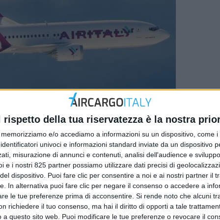
l rispetto della tua riservatezza è la nostra prior
memorizziamo e/o accediamo a informazioni su un dispositivo, come i c
identificatori univoci e informazioni standard inviate da un dispositivo 
ati, misurazione di annunci e contenuti, analisi dell'audience e sviluppo 
i e i nostri 825 partner possiamo utilizzare dati precisi di geolocalizzaz
el dispositivo. Puoi fare clic per consentire a noi e ai nostri partner il 
tte. In alternativa puoi fare clic per negare il consenso o accedere a inf
are le tue preferenze prima di acconsentire.
Si rende noto che alcuni tr
 richiedere il tuo consenso, ma hai il diritto di opporti a tale trattame
o a questo sito web. Puoi modificare le tue preferenze o revocare il con