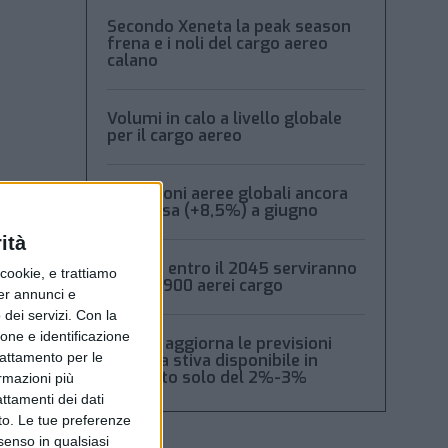
Secondo Xeneta la peak season
frena e i noli del cargo aereo
calano
Volumi in calo a livello globale
per il cargo aereo
Spedizioni aeree globali ancora
in ripresa (+8,5%) a giugno
ità
Boeing: entro il 2045 serviranno
ookie, e trattiamo
oltre 2.900 aerei cargo
per annunci e
dei servizi.
Con la
ione e identificazione
Xeneta aggiorna le previsioni
trattamento per le
2026: la stiva disponibile in
aumento solo del 2%-3%
ormazioni più
attamenti dei dati
nto. Le tue preferenze
senso in qualsiasi