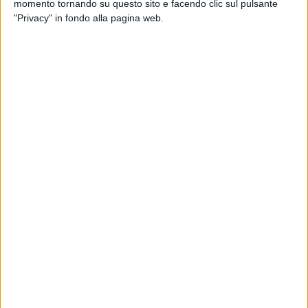
momento tornando su questo sito e facendo clic sul pulsante
"Privacy" in fondo alla pagina web.
Il Boeing 777F I-MSCA di Msc Air Cargo, ricevuto dalla
compagnia a inizio maggio, è ora pronto a entrare in
servizio. Il mezzo, che secondo quanto emerso in
precedenza dal gruppo dovrebbe operare per la
controllata Alis Cargo, ha effettuato infatti il primo
atterraggio a Malpensa.
A segnalarlo la stessa compagnia parte del gruppo
Msc in un post sui suoi canali social. In una
comunicazione diffusa nei giorni scorsi, il vettore ha
segnalato che il mezzo sarà impiegato sulla rotta tra