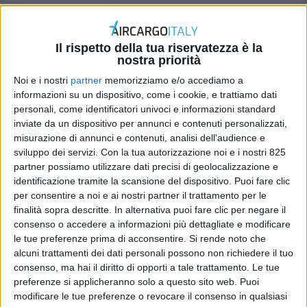
Il mezzo sarà impiegato sulla rotta tra lo scalo
milanese e Hong Kong
Il rispetto della tua riservatezza è la
nostra priorità
DI
REDAZIONE AIR CARGO ITALY
1 LUGLIO 2024
Noi e i nostri
partner
memorizziamo e/o accediamo a
informazioni su un dispositivo, come i cookie, e trattiamo dati
STAMPA
personali, come identificatori univoci e informazioni standard
inviate da un dispositivo per annunci e contenuti personalizzati,
misurazione di annunci e contenuti, analisi dell'audience e
sviluppo dei servizi.
Con la tua autorizzazione noi e i nostri 825
partner possiamo utilizzare dati precisi di geolocalizzazione e
identificazione tramite la scansione del dispositivo. Puoi fare clic
per consentire a noi e ai nostri partner il trattamento per le
finalità sopra descritte. In alternativa puoi fare clic per negare il
consenso o accedere a informazioni più dettagliate e modificare
le tue preferenze prima di acconsentire.
Si rende noto che
alcuni trattamenti dei dati personali possono non richiedere il tuo
consenso, ma hai il diritto di opporti a tale trattamento. Le tue
preferenze si applicheranno solo a questo sito web. Puoi
modificare le tue preferenze o revocare il consenso in qualsiasi