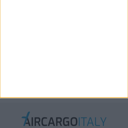
Xeneta aggiorna le previsioni 2026: la stiva
disponibile in aumento solo del 2%-3%
Boeing, Lufthansa e Rolls-Royce testano tecnologie
per migliorare efficienza e ridurre rumore