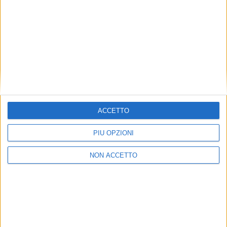
ACCETTO
PIÙ OPZIONI
NON ACCETTO
VUOI RICEVERE AGGIORNAMENTI SUI
TUOI TOPICS PREFERITI OGNI GIORNO?