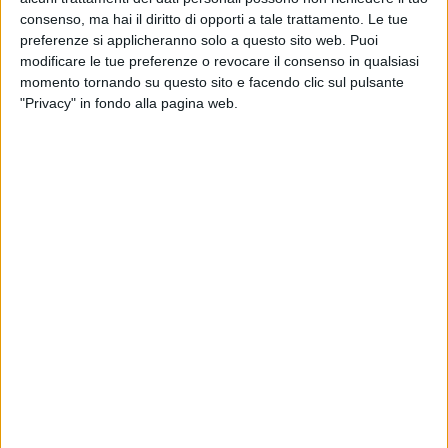
consenso, ma hai il diritto di opporti a tale trattamento. Le tue
preferenze si applicheranno solo a questo sito web. Puoi
modificare le tue preferenze o revocare il consenso in qualsiasi
momento tornando su questo sito e facendo clic sul pulsante
"Privacy" in fondo alla pagina web.
Importante novità per l’aeroporto di Trieste.
Lufthansa – riferisce una nota diffusa da Trieste
Airport – Aeroporto Friuli Venezia Giulia Spa- ha
infatti deciso la riapertura sia in import (dal 12
gennaio scorso) che in export (dal prossimo 1° marzo)
del suo punto network per il cargo, chiuso durante la
pandemia da Covid 19 e rimasto inoperativo fino a fine
2025.
Riprende così, si legge nella comunicazione, il servizio
merci bisettimanale via camion (tecnicamente Rfs tra
l’hub di Francoforte e Trieste Airport), mentre anche