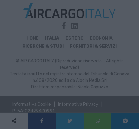
HOME
ITALIA
ESTERO
ECONOMIA
RICERCHE & STUDI
FORNITORI & SERVIZI
© AIR CARGO ITALY (Riproduzione riservata – All rights
reserved)
Testata iscritta nel registro stampa del Tribunale di Genova
n.608/2020 edita da Alocin Media Srl
Direttore responsabile: Nicola Capuzzo
Informativa Cookie
Informativa Privacy
P. IVA: 02499470991