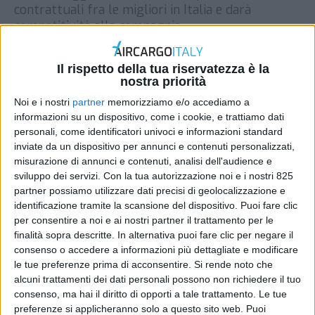
contrattuali fra le migliori in Italia e darà
competitività alla compagnia
DI
REDAZIONE AIR CARGO ITALY
6 DICEMBRE 2024
Il rispetto della tua riservatezza è la
nostra priorità
STAMPA
Noi e i nostri
partner
memorizziamo e/o accediamo a
informazioni su un dispositivo, come i cookie, e trattiamo dati
personali, come identificatori univoci e informazioni standard
inviate da un dispositivo per annunci e contenuti personalizzati,
misurazione di annunci e contenuti, analisi dell'audience e
sviluppo dei servizi.
Con la tua autorizzazione noi e i nostri 825
partner possiamo utilizzare dati precisi di geolocalizzazione e
identificazione tramite la scansione del dispositivo. Puoi fare clic
per consentire a noi e ai nostri partner il trattamento per le
finalità sopra descritte. In alternativa puoi fare clic per negare il
consenso o accedere a informazioni più dettagliate e modificare
le tue preferenze prima di acconsentire.
Si rende noto che
alcuni trattamenti dei dati personali possono non richiedere il tuo
consenso, ma hai il diritto di opporti a tale trattamento. Le tue
preferenze si applicheranno solo a questo sito web. Puoi