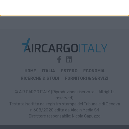
HOME
ITALIA
ESTERO
ECONOMIA
RICERCHE & STUDI
FORNITORI & SERVIZI
© AIR CARGO ITALY (Riproduzione riservata – All rights
reserved)
Testata iscritta nel registro stampa del Tribunale di Genova
n.608/2020 edita da Alocin Media Srl
Direttore responsabile: Nicola Capuzzo