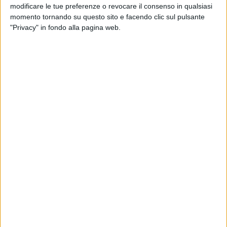
modificare le tue preferenze o revocare il consenso in qualsiasi
momento tornando su questo sito e facendo clic sul pulsante
"Privacy" in fondo alla pagina web.
E’ stato siglato il contratto di lavoro per i piloti della
compagnia Msc Air Cargo da Uiltrasporti. La notizia
dell’intesa raggiunta è stata data dal segretario
nazionale Ivan Viglietti e da Tonino Muscolo,
coordinatore nazionale piloti della Uiltrasporti.
“Dopo alcuni mesi di trattativa, grazie anche alla
volontà di investire sulle risorse umane dimostrata dal
management e alla determinazione del sindacato,
abbiamo raggiunto un ottimo accordo che consentirà