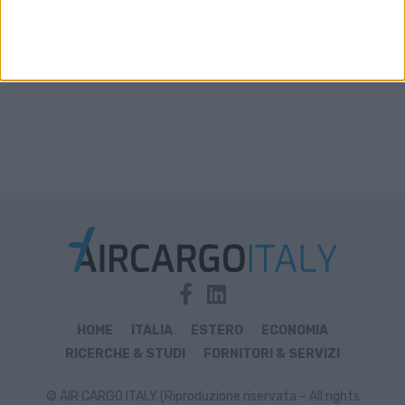
HOME
ITALIA
ESTERO
ECONOMIA
RICERCHE & STUDI
FORNITORI & SERVIZI
© AIR CARGO ITALY (Riproduzione riservata – All rights