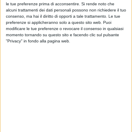
le tue preferenze prima di acconsentire.
Si rende noto che
alcuni trattamenti dei dati personali possono non richiedere il tuo
consenso, ma hai il diritto di opporti a tale trattamento. Le tue
preferenze si applicheranno solo a questo sito web. Puoi
modificare le tue preferenze o revocare il consenso in qualsiasi
momento tornando su questo sito e facendo clic sul pulsante
"Privacy" in fondo alla pagina web.
La gara
avviata da Aeroporti di Roma Spa
per
selezionare gli operatori che potranno svolgere i
servizi di handling di terra nello scalo di Fiumicino è
stata sospesa.
La decisione è stata presa dalla stessa società a
seguito di un ricorso presentato al Tar del Lazio da
“alcuni vettori aerei” contro il provvedimento del
Direttore Generale dell’Enac n. 27 del 13 ottobre 2014,
che fa da cornice all’intera procedura limitando a tre
il numero massimo di handler che possono operare
nello scalo. I giudici amministrativi si riuniranno il
prossimo 10 maggio per la trattazione del ricorso nel